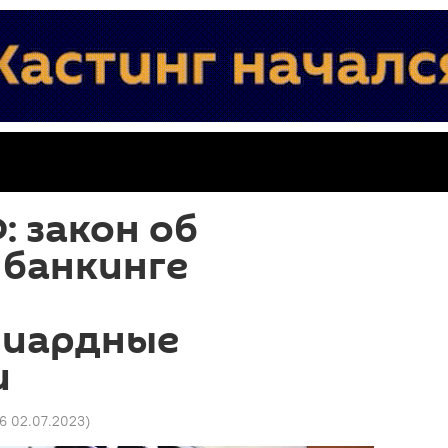
: закон об
 банкинге
лиардные
и
26 02.07.2023
)