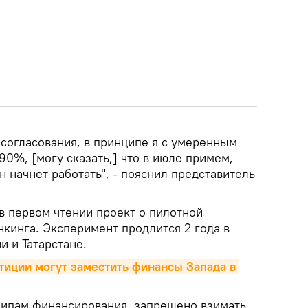
осогласования, в принципе я с умеренным
0%, [могу сказать,] что в июле примем,
н начнет работать", - пояснил представитель
в первом чтении проект о пилотной
кинга. Эксперимент продлится 2 года в
и и Татарстане.
тиции могут заместить финансы Запада в 
ципам финансирования, запрещено взимать