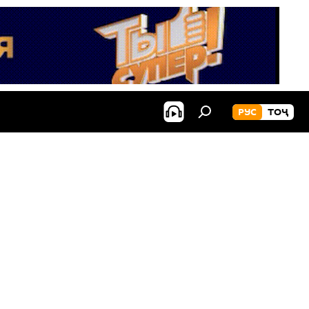
РУС
ТОҶ