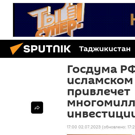
Таджикистан
Госдума РФ
исламском
привлечет
многомил
инвестици
17:00 02.07.2023
(обновлено:
17: