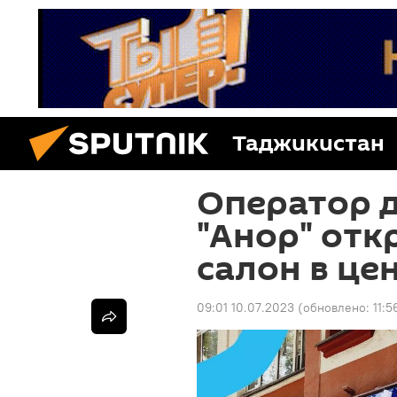
Таджикистан
Оператор 
"Анор" от
салон в це
09:01 10.07.2023
(обновлено:
11:5