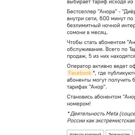
выбирает тариф исходя из 
Бестселлер "Анора" - "Диё
внутри сети, 600 минут по 
безлимитный ночной интер
сомони в месяц.
Чтобы стать абонентом "Ан
обслуживания. Всего по Т
продаж, 5 из них находятс
Оператор активно ведет 
Facebook
*, где публикую
абоненты могут получить 
тарифах "Анор".
Становись абонентом "Ано
номером!
* Деятельность Meta (соцс
России как экстремистская
Новости компаний
Таджикистан