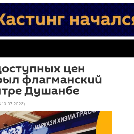
доступных цен
крыл флагманский
нтре Душанбе
6 10.07.2023
)