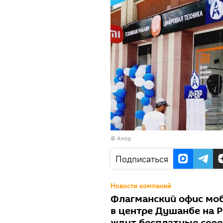
© Анор
Подписаться
Новости компаний
Флагманский офис моб
в центре Душанбе на Р
ждут бесплатные сере