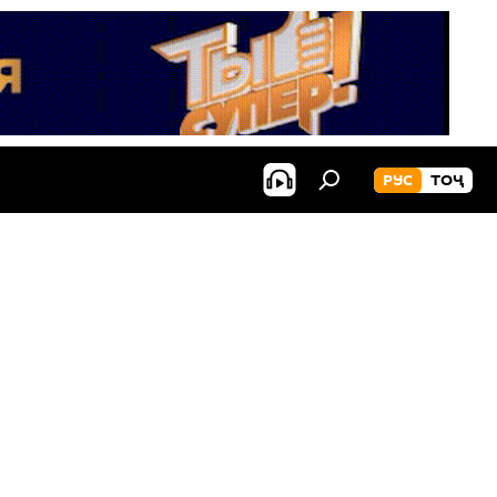
РУС
ТОҶ