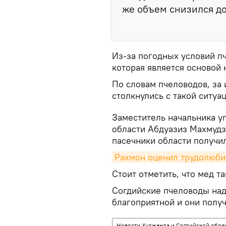
же объем снизился до 
Из-за погодных условий п
которая является основой 
По словам пчеловодов, за
столкнулись с такой ситуа
Заместитель начальника у
области Абдуазиз Махмудз
пасечники области получил
Рахмон оценил трудолюбие
Стоит отметить, что мед т
Согдийские пчеловоды над
благоприятной и они полу
Новости Худжанда и Согдийской обла