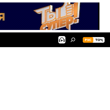
РУС
ТОҶ