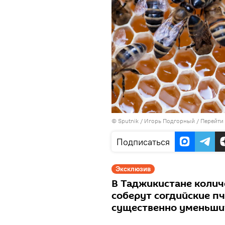
©
Sputnik
/ Игорь Подгорный
/
Перейти
Подписаться
Эксклюзив
В Таджикистане колич
соберут согдийские п
существенно уменьши