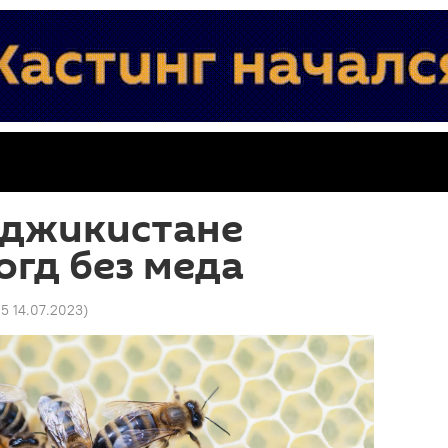
аджикистане
огд без меда
05 14.07.2023
)