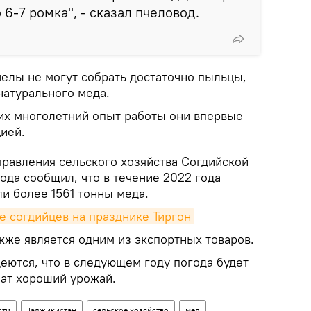
6-7 ромка", - сказал пчеловод.
челы не могут собрать достаточно пыльцы,
натурального меда.
 их многолетний опыт работы они впервые
цией.
правления сельского хозяйства Согдийской
ода сообщил, что в течение 2022 года
и более 1561 тонны меда.
 согдийцев на празднике Тиргон
акже является одним из экспортных товаров.
еются, что в следующем году погода будет
чат хороший урожай.
сти
Таджикистан
сельское хозяйство
мед