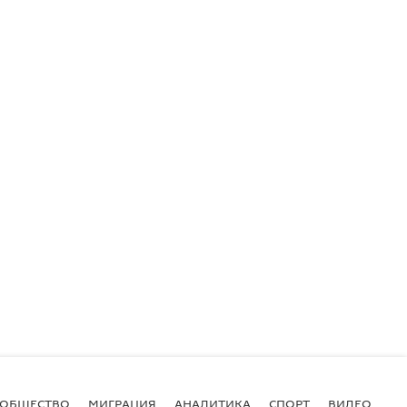
ОБЩЕСТВО
МИГРАЦИЯ
АНАЛИТИКА
СПОРТ
ВИДЕО
И