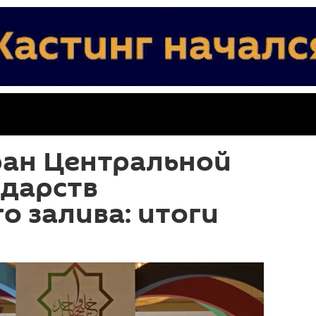
ран Центральной
ударств
о залива: итоги