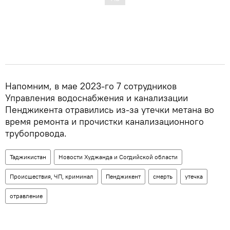
Напомним, в мае 2023-го 7 сотрудников
Управления водоснабжения и канализации
Пенджикента отравились из-за утечки метана во
время ремонта и прочистки канализационного
трубопровода.
Таджикистан
Новости Худжанда и Согдийской области
Происшествия, ЧП, криминал
Пенджикент
смерть
утечка
отравление