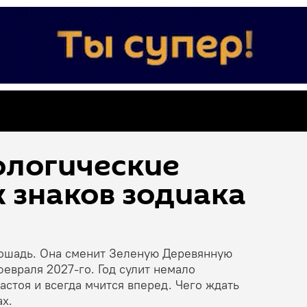
ологические
х знаков зодиака
Лошадь. Она сменит Зеленую Деревянную
февраля 2027-го. Год сулит немало
стоя и всегда мчится вперед. Чего ждать
ах.