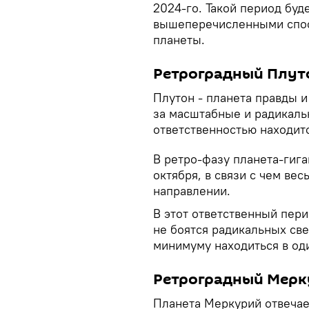
2024-го. Такой период бу
вышеперечисленными спос
планеты.
Ретроградный Плут
Плутон - планета правды 
за масштабные и радикаль
ответственностью находитс
В ретро-фазу планета-гиган
октября, в связи с чем вес
направлении.
В этот ответственный пер
не боятся радикальных св
минимуму находиться в од
Ретроградный Мерк
Планета Меркурий отвечает