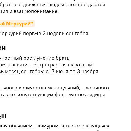
обратного движения людям сложнее даются
ция и взаимопонимание.
ый Меркурий?
еркурий первые 2 недели сентября.
рн
чностный рост, умение брать
саморазвитие. Ретроградная фаза этой
ь месяц сентябрь: с 17 июня по 3 ноября
точного количества манипуляций, токсичного
а также сопутствующих фоновых неурядиц и
ун
щая обаянием, гламуром, а также славящаяся