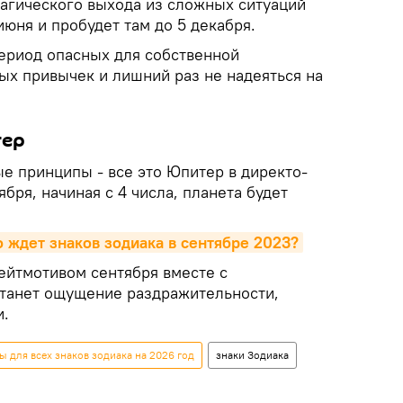
агического выхода из сложных ситуаций
июня и пробудет там до 5 декабря.
период опасных для собственной
ых привычек и лишний раз не надеяться на
тер
е принципы - все это Юпитер в директо-
бря, начиная с 4 числа, планета будет
 ждет знаков зодиака в сентябре 2023?
лейтмотивом сентября вместе с
танет ощущение раздражительности,
и.
 для всех знаков зодиака на 2026 год
знаки Зодиака