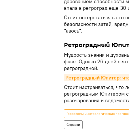
дарованием способности м
впала в ретроград еще 30 
Стоит остерегаться в это 
безопасности затей, вредн
"авось".
Ретроградный Юпи
Мудрость знания и духовны
фазе. Однако 26 дней сентя
ретроградной.
Ретроградный Юпитер: что
Стоит настраиваться, что 
ретроградным Юпитером с
разочарования и ведомост
Гороскопы и астрологические прогнозы
Справки