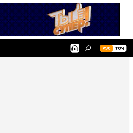
РУС
ТОҶ