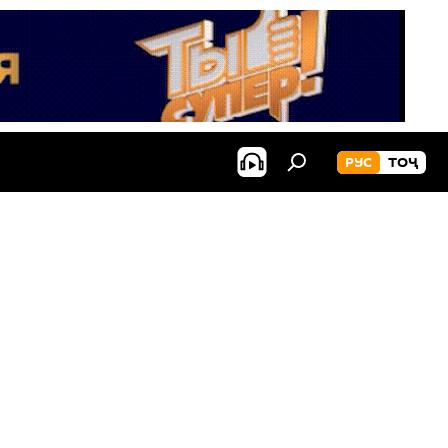
РУС
ТОҶ