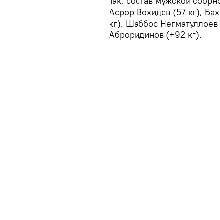
Так, состав мужской сборн
Асрор Вохидов (57 кг), Бах
кг), Шаббос Негматуллоев 
Аброридинов (+92 кг).