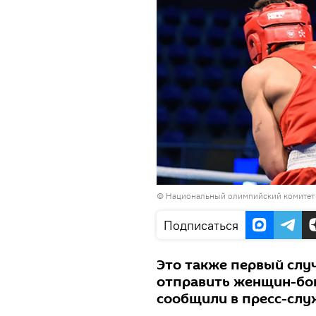
©
Национальный олимпийский комитет
Подписаться
Это также первый слу
отправить женщин-бок
сообщили в пресс-слу