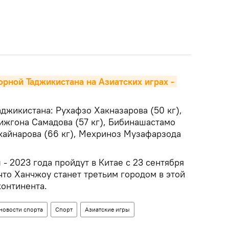
рной Таджикистана на Азиатских играх - 
джикистана: Рухафзо Хакназарова (50 кг),
ижгона Самадова (57 кг), Бибинашастамо
лкайнарова (66 кг), Мехриноз Музафарзода
- 2023 года пройдут в Китае с 23 сентября
 что Ханчжоу станет третьим городом в этой
континента.
новости спорта
Спорт
Азиатские игры