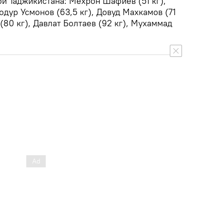
ой Таджикистана: Мехрон Шафиев (51 кг),
одур Усмонов (63,5 кг), Довуд Махкамов (71
(80 кг), Давлат Болтаев (92 кг), Мухаммад