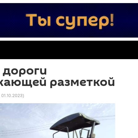
т дороги
жающей разметкой
8 01.10.2023
)