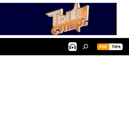
РУС
ТОҶ