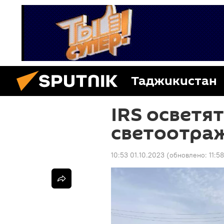
Таджикистан
IRS осветя
светоотра
10:53 01.10.2023
(обновлено:
11:5