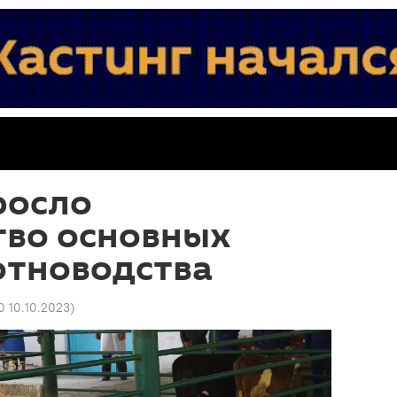
росло
тво основных
отноводства
0 10.10.2023
)