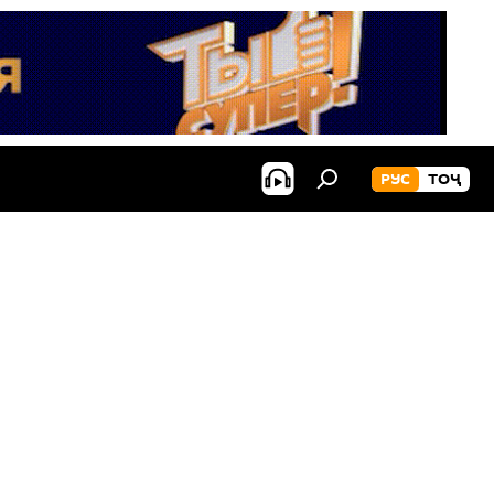
РУС
ТОҶ