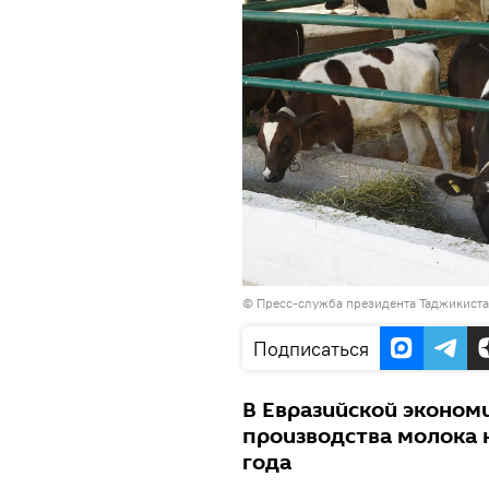
©
Пресс-служба президента Таджикист
Подписаться
В Евразийской эконом
производства молока на
года