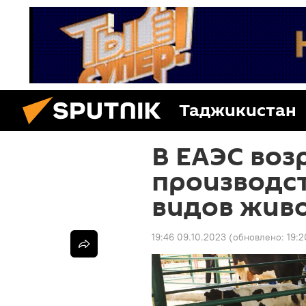
Таджикистан
В ЕАЭС воз
производс
видов жив
19:46 09.10.2023
(обновлено:
19:2