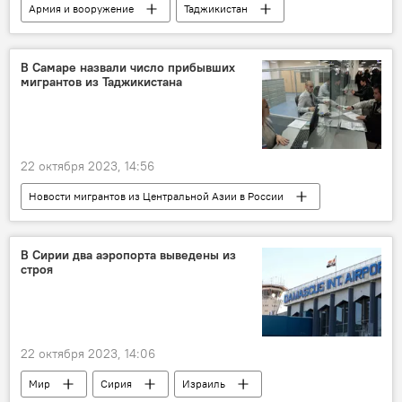
Армия и вооружение
Таджикистан
призыв
В Самаре назвали число прибывших
мигрантов из Таджикистана
22 октября 2023, 14:56
Новости мигрантов из Центральной Азии в России
Миграция
Россия
Таджикистан
Самара
В Сирии два аэропорта выведены из
строя
22 октября 2023, 14:06
Мир
Сирия
Израиль