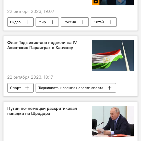
22 октября 2023, 19:07
Видео
Мир
Россия
Китай
Мнение
Экономика
Инициатива "Пояс и путь" ("Один пояс - один путь")
Флаг Таджикистана подняли на IV
Азиатских Параиграх в Ханчжоу
22 октября 2023, 18:17
Спорт
Таджикистан: свежие новости спорта
Таджикистан
Китай
Азиатские игры
Путин по-немецки раскритиковал
нападки на Шрёдера