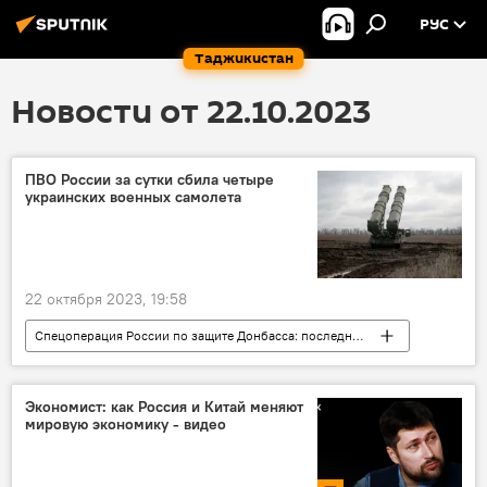
РУС
Таджикистан
Новости от 22.10.2023
ПВО России за сутки сбила четыре
украинских военных самолета
22 октября 2023, 19:58
Спецоперация России по защите Донбасса: последние новости
Россия
Украина
конфликт
Армия и вооружение
Экономист: как Россия и Китай меняют
мировую экономику - видео