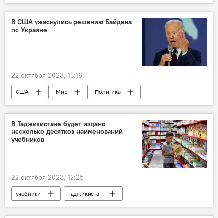
Палестина
конфликт
аэропорт
В США ужаснулись решению Байдена
по Украине
22 октября 2023, 13:16
США
Мир
Политика
Джо Байден
Россия
Украина
конфликт
В Таджикистане будет издано
несколько десятков наименований
учебников
22 октября 2023, 12:25
учебники
Таджикистан
Образование
Минобрнауки Таджикистана