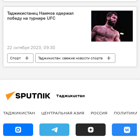
Новости Худжанда и Согдийской области
Таджикистан
Узбекистан
Таджикистанец Наимов одержал
победу на турнире UFC
Центральная Азия
22 октября 2023, 09:30
Спорт
Таджикистан: свежие новости спорта
UFC
Таджикистан
Таджикистан
ТАДЖИКИСТАН
ЦЕНТРАЛЬНАЯ АЗИЯ
РОССИЯ
ПОЛИТИКА