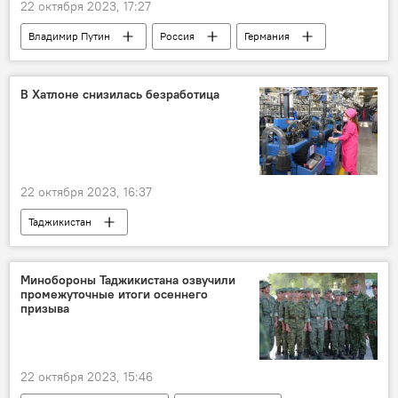
22 октября 2023, 17:27
Владимир Путин
Россия
Германия
Мир
Европа и ЕС
Политика
В Хатлоне снизилась безработица
22 октября 2023, 16:37
Таджикистан
Новости Куляба и Хатлонской области
Экономика
рабочие места
Минобороны Таджикистана озвучили
промежуточные итоги осеннего
призыва
22 октября 2023, 15:46