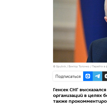
©
Sputnik
/ Виктор Толочко
/
Перейти в 
Подписаться
Генсек СНГ высказалс
организаций в целях 
также прокомментиро