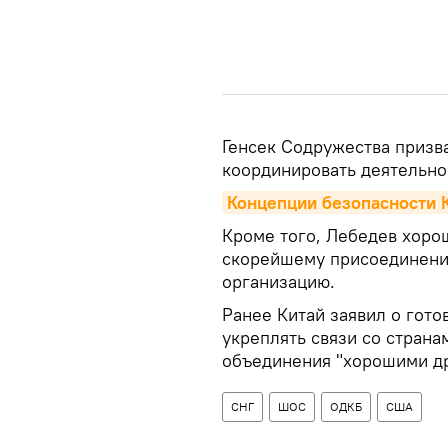
Генсек Содружества призв
координировать деятельнос
Концепции безопасности 
Кроме того, Лебедев хоро
скорейшему присоединению
организацию.
Ранее Китай заявил о гото
укреплять связи со страна
объединения "хорошими д
СНГ
ШОС
ОДКБ
США