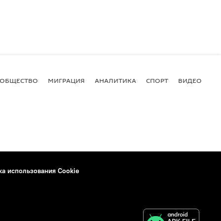
ОБЩЕСТВО
МИГРАЦИЯ
АНАЛИТИКА
СПОРТ
ВИДЕО
И
ка использования Cookie