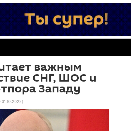
читает важным
твие СНГ, ШОС и
отпора Западу
9 31.10.2023
)