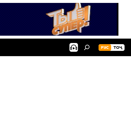
РУС
ТОҶ