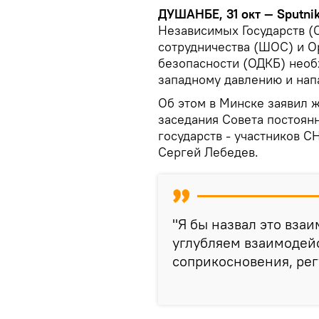
ДУШАНБЕ, 31 окт — Sputni
Независимых Государств (
сотрудничества (ШОС) и О
безопасности (ОДКБ) необ
западному давлению и нап
Об этом в Минске заявил 
заседания Совета постоян
государств - участников 
Сергей Лебедев.
"Я бы назвал это вза
углубляем взаимодейс
соприкосновения, регу