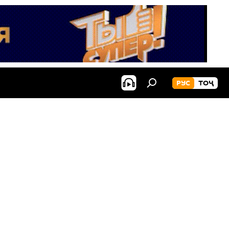
РУС
ТОҶ