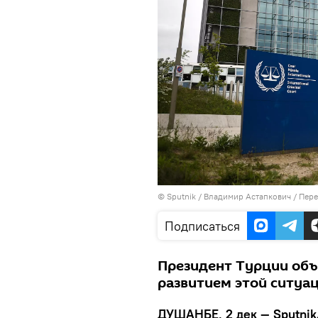
©
Sputnik
/ Владимир Астапкович
/
Пере
Подписаться
Президент Турции объя
развитием этой ситуа
ДУШАНБЕ, 2 дек — Sputnik