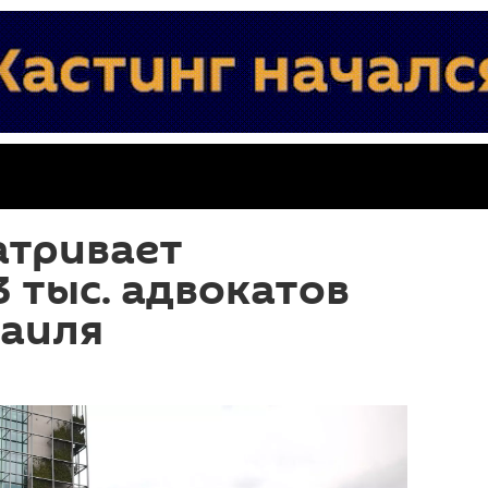
атривает
3 тыс. адвокатов
раиля