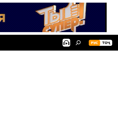
РУС
ТОҶ