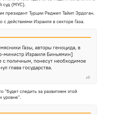
 суд (МУС).
ам президент Турции Реджеп Тайип Эрдоган.
о с действиями Израиля в секторе Газа.
мясники Газы, авторы геноцида, в
р-министр Израиля Биньямин]
е с поличным, понесут необходимое
нул глава государства.
то "будет следить за развитием этой
м уровне".