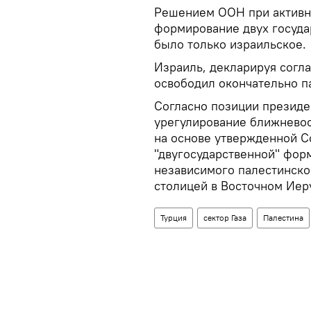
Решением ООН при активно
формирование двух госуда
было только израильское.
Израиль, декларируя согла
освободил окончательно п
Согласно позиции президе
урегулирование ближнево
на основе утвержденной 
"двугосударственной" фор
независимого палестинског
столицей в Восточном Иер
Турция
сектор Газа
Палестина