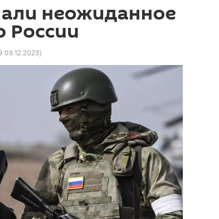
лали неожиданное
о России
9 09.12.2023
)