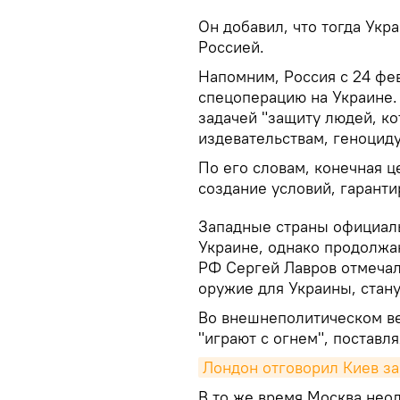
Он добавил, что тогда Укр
Россией.
Напомним, Россия с 24 фе
спецоперацию на Украине.
задачей "защиту людей, к
издевательствам, геноциду
По его словам, конечная 
создание условий, гарант
Западные страны официаль
Украине, однако продолжа
РФ Сергей Лавров отмечал
оружие для Украины, стану
Во внешнеполитическом ве
"играют с огнем", поставл
Лондон отговорил Киев за
В то же время Москва нео