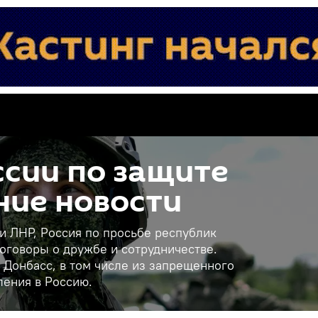
сии по защите
ние новости
 и ЛНР, Россия по просьбе республик
оговоры о дружбе и сотрудничестве.
 Донбасс, в том числе из запрещенного
ления в Россию.