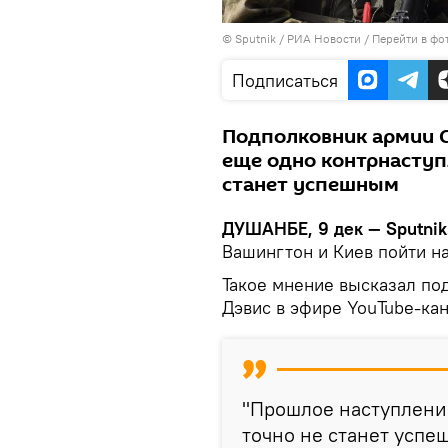
©
Sputnik
/ РИА Новости
/
Перейти в фо
Подписаться
Подполковник армии С
еще одно контрнаступ
станет успешным
ДУШАНБЕ, 9 дек — Sputnik
Вашингтон и Киев пойти н
Такое мнение высказал по
Дэвис в эфире YouTube-кан
"Прошлое наступление
точно не станет успеш