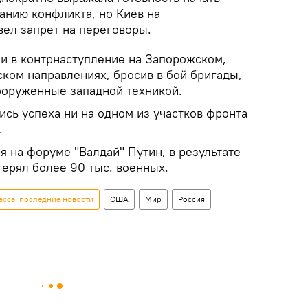
анию конфликта, но Киев на
вел запрет на переговоры.
и в контрнаступление на Запорожском,
ом направлениях, бросив в бой бригады,
ооруженные западной техникой.
сь успеха ни на одном из участков фронта
.
ря на форуме "Валдай" Путин, в результате
терял более 90 тыс. военных.
сса: последние новости
США
Мир
Россия