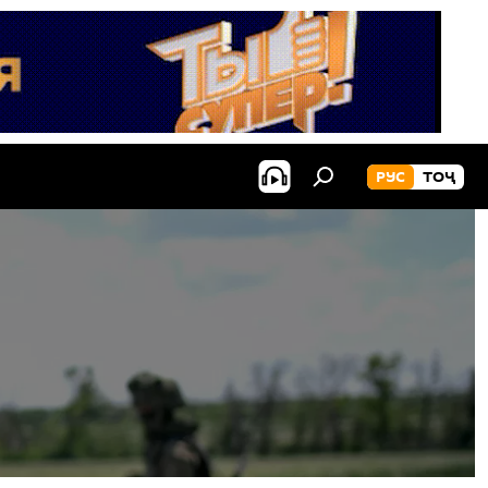
РУС
ТОҶ