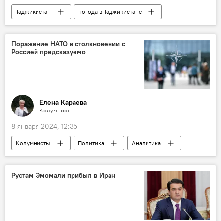
Таджикистан
погода в Таджикистане
Прогноз погоды в Таджикистане
Общество
погода
Поражение НАТО в столкновении с
Россией предсказуемо
Елена Караева
Колумнист
8 января 2024, 12:35
Колумнисты
Политика
Аналитика
НАТО
Россия
Украина
конфликт
Рустам Эмомали прибыл в Иран