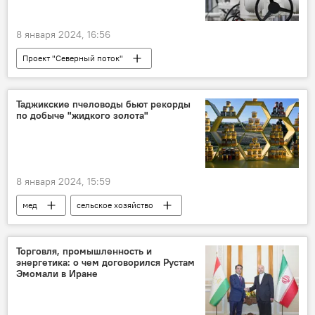
8 января 2024, 16:56
Проект "Северный поток"
Происшествия, ЧП, криминал
Польша
Европа и ЕС
Энергетика
Политика
Таджикские пчеловоды бьют рекорды
по добыче "жидкого золота"
Мир
8 января 2024, 15:59
мед
сельское хозяйство
Таджикистан
статистика
Торговля, промышленность и
энергетика: о чем договорился Рустам
Эмомали в Иране