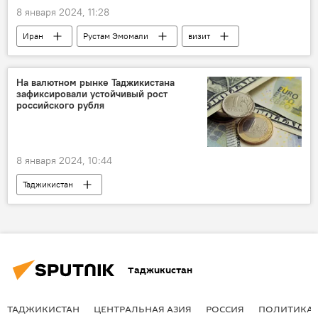
8 января 2024, 11:28
Иран
Рустам Эмомали
визит
Таджикистан
парламент Таджикистана
На валютном рынке Таджикистана
зафиксировали устойчивый рост
российского рубля
8 января 2024, 10:44
Таджикистан
Курсы валют в Таджикистане: сколько стоит рубль, доллар, евро
курсы валют
доллар
евро
рубль
Нацбанк Таджикистана
Таджикистан
Экономика
ТАДЖИКИСТАН
ЦЕНТРАЛЬНАЯ АЗИЯ
РОССИЯ
ПОЛИТИКА