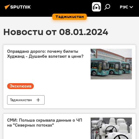
РУС
Таджикистан
Новости от 08.01.2024
Оправдано дорого: почему билеты
Худжанд - Душанбе взлетают в цене?
Эксклюзив
Таджикистан
Новости Худжанда и Согдийской области
Новости Душанбе
Общество
СМИ: Польша скрывала данные о ЧП
на "Северных потоках"