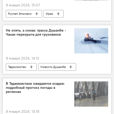
8 января 2024, 15:07
Рустам Эмомали
Иран
Таджикистан
товарооборот
торговля
Экономика
Не опять, а снова: трасса Душанбе -
Чанак перекрыта для грузовиков
8 января 2024, 14:12
Таджикистан
Новости Душанбе
дорога
Транспорт
В Таджикистане ожидаются осадки:
подробный прогноз погоды в
регионах
8 января 2024, 13:18