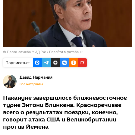
© Пресс-служба МИД РФ
/
Перейти в фотобанк
Подписаться
Давид Нармания
Все материалы
Накануне завершилось ближневосточное
турне Энтони Блинкена. Красноречивее
всего о результатах поездки, конечно,
говорит атака США и Великобритании
против Йемена