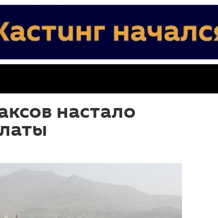
аксов настало
платы