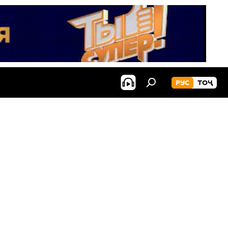
РУС
ТОҶ