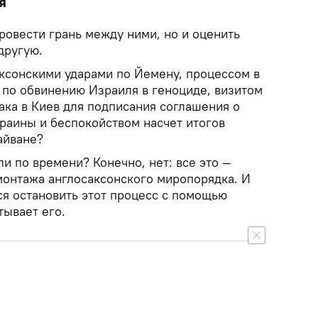
я
ровести грань между ними, но и оценить
другую.
ксонскими ударами по Йемену, процессом в
по обвинению Израиля в геноциде, визитом
ака в Киев для подписания соглашения о
краины и беспокойством насчет итогов
айване?
ли по времени? Конечно, нет: все это —
монтажа англосаксонского миропорядка. И
ся остановить этот процесс с помощью
тывает его.