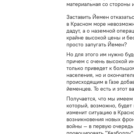
материальная со стороны 
Заставить Йемен отказать
в Красном море невозможн
дадут, а о наземной опер
крайне высокой цены и бес
просто запугать Йемен?
Но для этого им нужно буд
причем с очень высокой и
только приведет к большо
населения, но и окончател
происходящим в Газе добав
йеменцев. То есть и этот в
Получается, что мы имеем
который, возможно, будет
изменит ситуацию в Красно
возникновения новых фрон
войны — в первую очередь
провоцировать "Хезболлу"