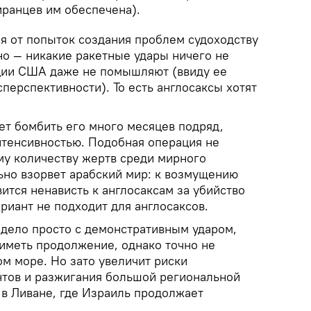
иранцев им обеспечена).
ся от попыток создания проблем судоходству
о — никакие ракетные удары ничего не
ации США даже не помышляют (ввиду ее
перспективности). То есть англосаксы хотят
ет бомбить его много месяцев подряд,
нтенсивностью. Подобная операция не
му количеству жертв среди мирного
ьно взорвет арабский мир: к возмущению
ится ненависть к англосаксам за убийство
ариант не подходит для англосаксов.
 дело просто с демонстративным ударом,
 иметь продолжение, однако точно не
м море. Но зато увеличит риски
тов и разжигания большой региональной
 в Ливане, где Израиль продолжает
.