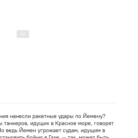
ния нанесли ракетные удары по Йемену?
 танкеров, идущих в Красное море, говорят
Но ведь Йемен угрожает судам, идущим в
становить бойню в Газе, — так, может быть,