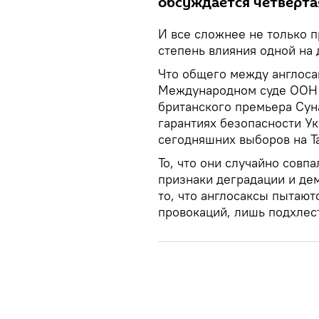
обсуждается четверта
И все сложнее не только п
степень влияния одной на 
Что общего между англоса
Международном суде ООН 
британского премьера Сун
гарантиях безопасности У
сегодняшних выборов на Т
То, что они случайно совпа
признаки деградации и де
то, что англосаксы пытают
провокаций, лишь подхлес