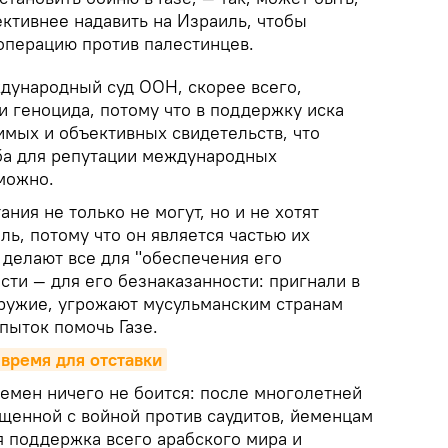
ктивнее надавить на Израиль, чтобы
 операцию против палестинцев.
дународный суд ООН, скорее всего,
и геноцида, потому что в поддержку иска
имых и объективных свидетельств, что
ба для репутации международных
можно.
ния не только не могут, но и не хотят
ь, потому что он является частью их
 делают все для "обеспечения его
ости — для его безнаказанности: пригнали в
оружие, угрожают мусульманским странам
пыток помочь Газе.
время для отставки
Йемен ничего не боится: после многолетней
щенной с войной против саудитов, йеменцам
я поддержка всего арабского мира и