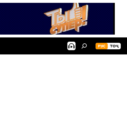
РУС
ТОҶ