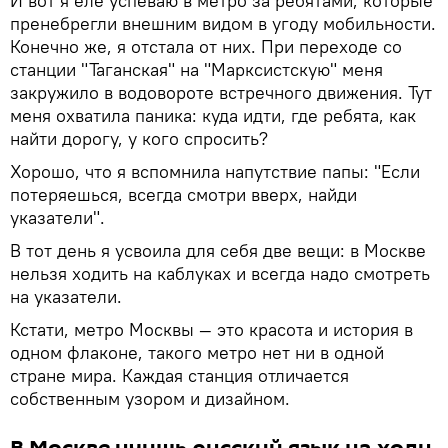
И вот я еле успеваю в метро за ребятами, которые
пренебрегли внешним видом в угоду мобильности.
Конечно же, я отстала от них. При переходе со
станции "Таганская" на "Марксистскую" меня
закружило в водовороте встречного движения. Тут
меня охватила паника: куда идти, где ребята, как
найти дорогу, у кого спросить?
Хорошо, что я вспомнила напутствие папы: "Если
потеряешься, всегда смотри вверх, найди
указатели".
В тот день я усвоила для себя две вещи: в Москве
нельзя ходить на каблуках и всегда надо смотреть
на указатели.
Кстати, метро Москвы — это красота и история в
одном флаконе, такого метро нет ни в одной
стране мира. Каждая станция отличается
собственным узором и дизайном.
В Москве учишь русский язык на ходу