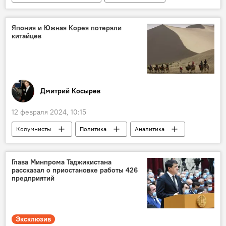
Экономика
золото
доллар
дедолларизация
Япония и Южная Корея потеряли
китайцев
Дмитрий Косырев
12 февраля 2024, 10:15
Колумнисты
Политика
Аналитика
Китай
Южная Корея
Туризм
Глава Минпрома Таджикистана
рассказал о приостановке работы 426
предприятий
Эксклюзив