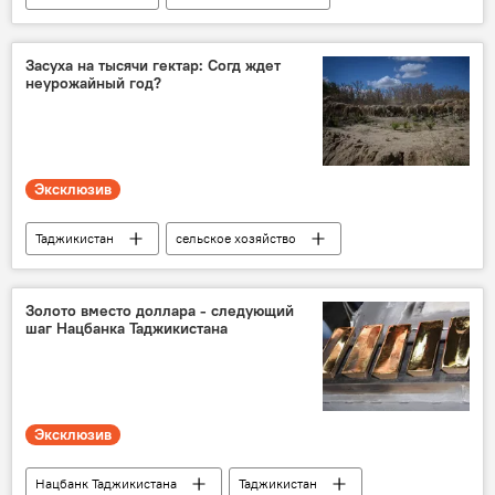
Минздрав Таджикистана
Общество
Засуха на тысячи гектар: Согд ждет
неурожайный год?
Эксклюзив
Таджикистан
сельское хозяйство
урожай
Новости Худжанда и Согдийской области
Золото вместо доллара - следующий
шаг Нацбанка Таджикистана
Эксклюзив
Нацбанк Таджикистана
Таджикистан