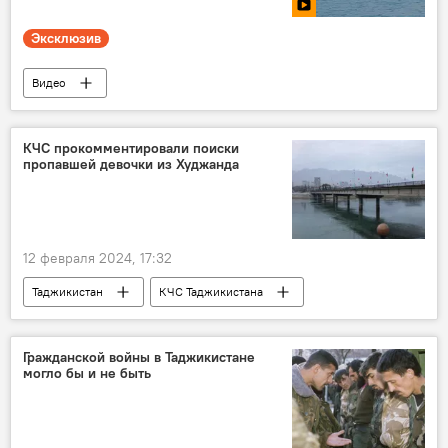
Эксклюзив
Видео
Новости Худжанда и Согдийской области
Таджикистан
озеро
Экология
КЧС прокомментировали поиски
пропавшей девочки из Худжанда
12 февраля 2024, 17:32
Таджикистан
КЧС Таджикистана
Новости Худжанда и Согдийской области
Общество
Гражданской войны в Таджикистане
могло бы и не быть