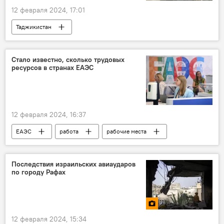
12 февраля 2024, 17:01
Таджикистан
Гражданская война в Таджикистане
Армия и вооружение
Политика
Стало известно, сколько трудовых
ресурсов в странах ЕАЭС
Центральная Азия
Аналитика
12 февраля 2024, 16:37
ЕАЭС
работа
рабочие места
Общество
Последствия израильских авиаударов
по городу Рафах
12 февраля 2024, 15:34