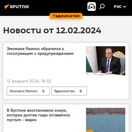
РУС
Таджикистан
Новости от 12.02.2024
Эмомали Рахмон обратился к
госслужащим с предупреждением
12 февраля 2024, 18:32
Эмомали Рахмон
Таджикистан
отставки и назначения
суд
закон
В Бустоне восстановили озеро,
которое долгие годы оставалось
пустым - видео