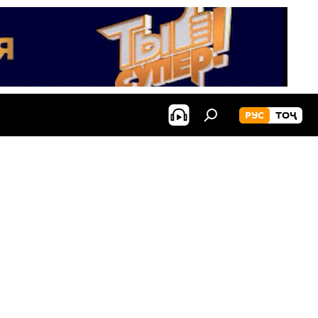
РУС
ТОҶ