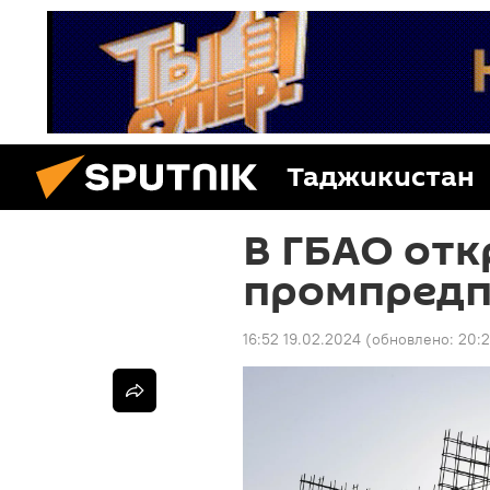
Таджикистан
В ГБАО отк
промпредп
16:52 19.02.2024
(обновлено:
20:2