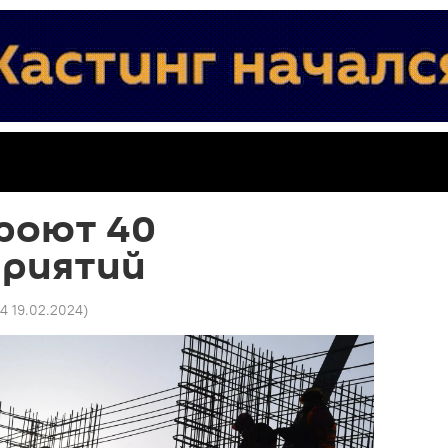
роют 40
риятий
4 19.02.2024
)