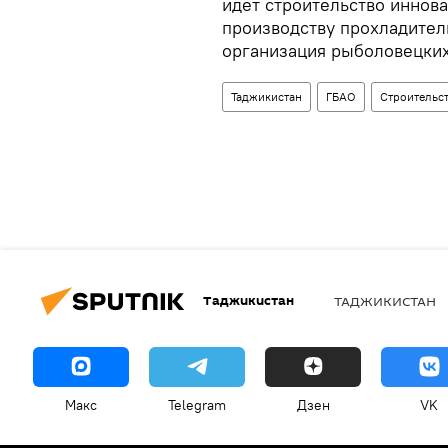
идет строительство иннова
производству прохладител
организация рыболовецких
Таджикистан
ГБАО
Строительс
Таджикистан
ТАДЖИКИСТАН
Макс
Telegram
Дзен
VK