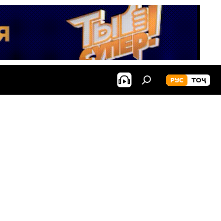
РУС
ТОҶ