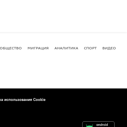
ОБЩЕСТВО
МИГРАЦИЯ
АНАЛИТИКА
СПОРТ
ВИДЕО
И
ка использования Cookie