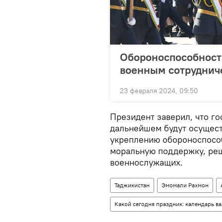
Обороноспособност
военным сотруднич
23 февраля 2024, 09:50
Президент заверил, что го
дальнейшем будут осущес
укреплению обороноспособ
моральную поддержку, ре
военнослужащих.
Таджикистан
Эмомали Рахмон
Какой сегодня праздник: календарь в