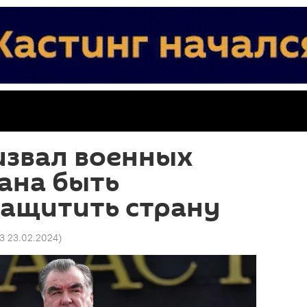
извал военных
ана быть
защитить страну
03 23.02.2024
)