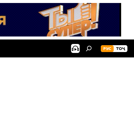
РУС
ТОҶ