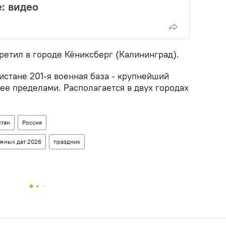
: видео
ретил в городе Кёниксберг (Калининград).
истане 201-я военная база - крупнейший
ее пределами. Располагается в двух городах
стан
Россия
ажных дат 2026
праздник