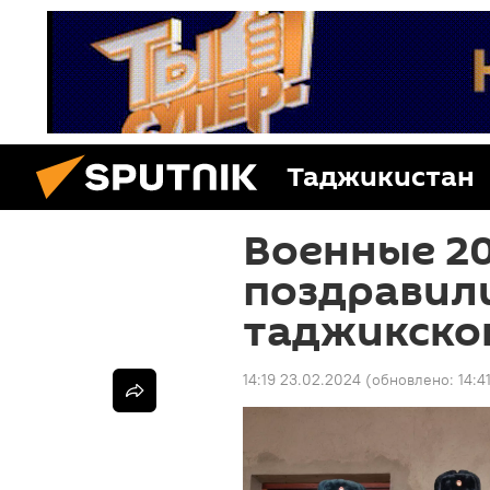
Таджикистан
Военные 20
поздравили
таджикско
14:19 23.02.2024
(обновлено:
14:4