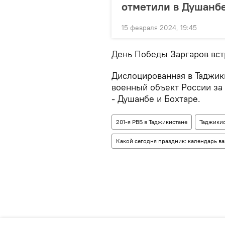
отметили в Душанбе
15 февраля 2024, 19:45
День Победы Заргаров вст
Дислоцированная в Таджик
военный объект России за 
- Душанбе и Бохтаре.
201-я РВБ в Таджикистане
Таджики
Какой сегодня праздник: календарь в