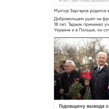
© Foto / Пресс-служба Центральног
Мухтор Заргаров родился в
Добровольцем ушел на фрон
18 лет. Таджик принимал у
Украине и в Польше, он с
Годовщину вывода с