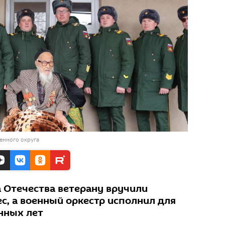
енного округа
а Отечества ветерану вручили
с, а военный оркестр исполнил для
нных лет