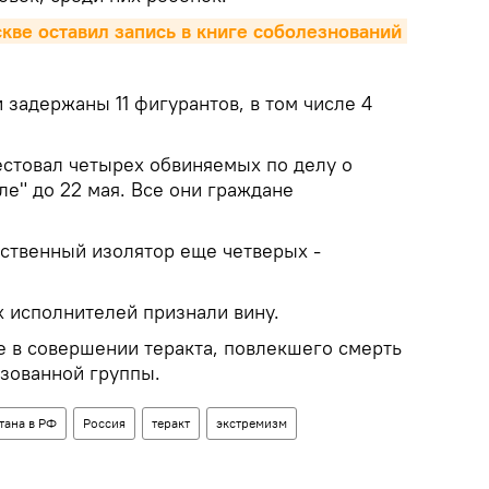
кве оставил запись в книге соболезнований 
 задержаны 11 фигурантов, в том числе 4
стовал четырех обвиняемых по делу о
ле" до 22 мая. Все они граждане
дственный изолятор еще четверых -
 исполнителей признали вину.
 в совершении теракта, повлекшего смерть
изованной группы.
тана в РФ
Россия
теракт
экстремизм