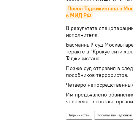
Посол Таджикистана в Мос
в МИД РФ
В результате спецоперации
исполнителя.
Басманный суд Москвы аре
теракте в "Крокус сити хол
Таджикистана.
Позже суд отправил в сле
пособников террористов.
Четверо непосредственных
Им предъявлено обвинение
человека, в составе орган
Таджикистан
Посольство Таджикис