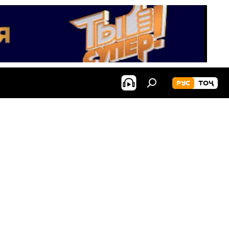
РУС
ТОҶ