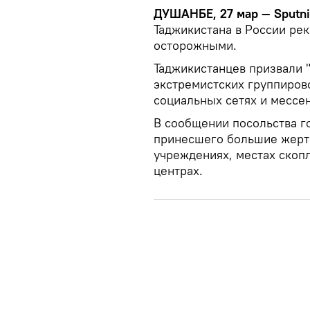
ДУШАНБЕ, 27 мар — Sputn
Таджикистана в России ре
осторожными.
Таджикистанцев призвали 
экстремистских группиров
социальных сетях и мессе
В сообщении посольства го
принесшего большие жертв
учреждениях, местах скоп
центрах.