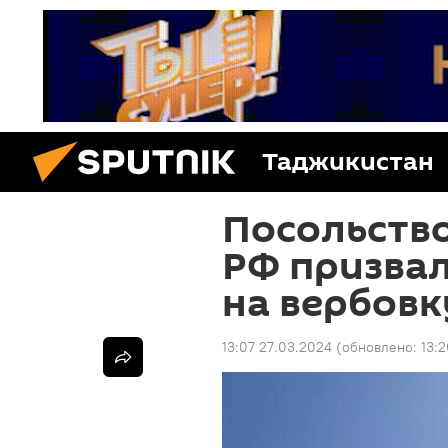
Таджикистан
Посольств
РФ призвал
на вербовк
13:07 27.03.2024
(обновлено:
13: