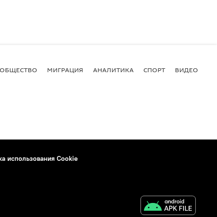
ОБЩЕСТВО
МИГРАЦИЯ
АНАЛИТИКА
СПОРТ
ВИДЕО
И
ка использования Cookie