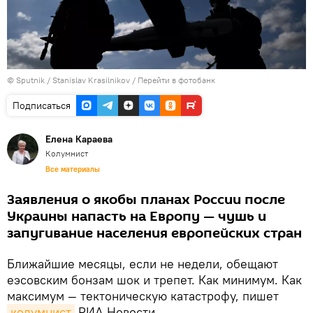
©
Sputnik
/ Stanislav Krasilnikov
/
Перейти в фотобанк
Подписаться
Елена Караева
Колумнист
Все материалы
Заявления о якобы планах России после
Украины напасть на Европу — чушь и
запугивание населения европейских стран
Ближайшие месяцы, если не недели, обещают
еэсовским бонзам шок и трепет. Как минимум. Как
максимум — тектоническую катастрофу, пишет
колумнист
РИА Новости.