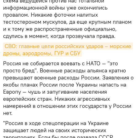
схема ведущейся против нас тотальной
информационной войны уже окончились
провалом. Никакие фоточки налитых
тестостероном мускулов, да еще крупным планом
и к тому же распространенные официально,
сдулись в момент, когда прозвучала правда.
СВО: главные цели российских ударов – морские 
дроны, аэродромы, ГУР и СБУ
Россия не собирается воевать с НАТО — "это
просто бред". Военные расходы альянса кратно
превышают военные расходы России. Заявления о
якобы планах России после Украины напасть на
Европу — чушь и запугивание населения
европейских стран. Никаких агрессивных
намерений в отношении этих государств у России
нет.
"Россия в ходе спецоперации на Украине
защищает людей на своих исторических
территориях. Если бы после развала СССР