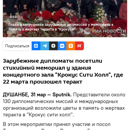
0:53
Главы и сотрудники зарубежных дипмиссий у мемориала в
память о жертвах теракта в "Крокусе"
Подписаться
Зарубежные дипломаты посетили
стихийный мемориал у здания
концертного зала "Крокус Сити Холл", где
22 марта произошел теракт
ДУШАНБЕ, 31 мар — Sputnik.
Представители около
130 дипломатических миссий и международных
организаций возложили цветы в память о жертвах
теракта в "Крокус сити холл".
В этом мероприятии принял участие и посол