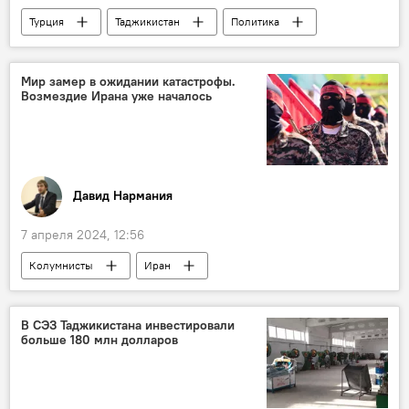
Турция
Таджикистан
Политика
МИД Таджикистана
Мир замер в ожидании катастрофы.
Возмездие Ирана уже началось
Давид Нармания
7 апреля 2024, 12:56
Колумнисты
Иран
агрессия Запада
Израиль
Палестина
США
В СЭЗ Таджикистана инвестировали
больше 180 млн долларов
Армия и вооружение
Политика
Мир
Аналитика