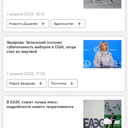
7 апреля 2024, 18:13
Новости Душанбе
Таджикистан
Спорт
Таджикистан: свежие новости спорта
Общество
Захарова: Зеленский осознал
губительность выборов в США, когда
стал их жертвой
7 апреля 2024, 17:26
Мария Захарова
Политика
МИД РФ
Россия
Украина
Мир
В ЕАЭС станет лучше мясо:
подробности нового техрегламента