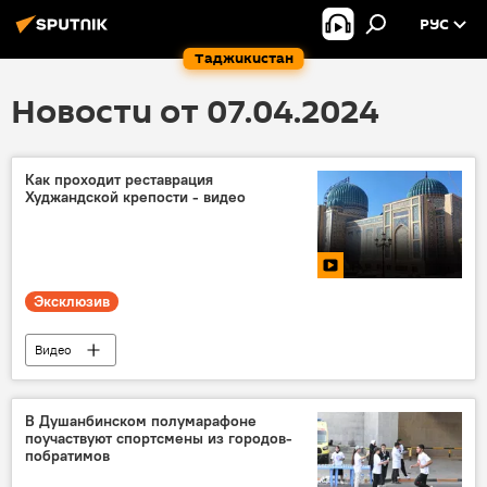
РУС
Таджикистан
Новости от 07.04.2024
Как проходит реставрация
Худжандской крепости - видео
Эксклюзив
Видео
Новости Худжанда и Согдийской области
реконструкция
Строительство
В Душанбинском полумарафоне
поучаствуют спортсмены из городов-
Общество
Культура
архитектура
побратимов
Таджикистан