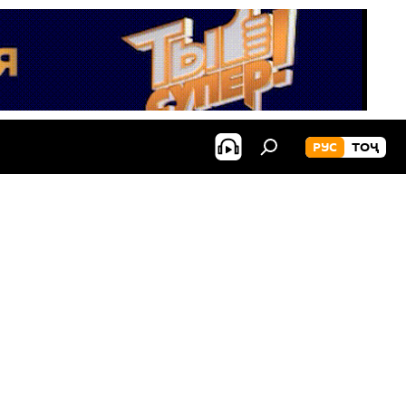
РУС
ТОҶ