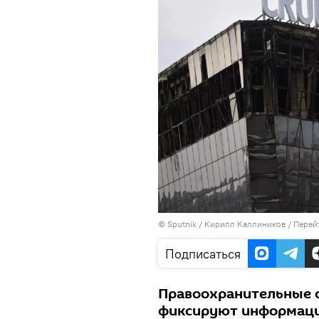
©
Sputnik
/ Кирилл Каллиников
/
Перей
Подписаться
Правоохранительные о
фиксируют информаци