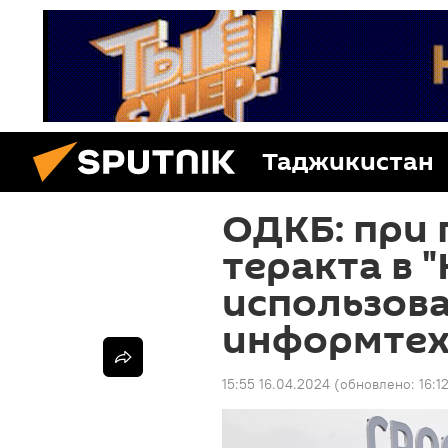
Таджикистан
ОДКБ: при 
теракта в 
использов
информтех
15:55 16.04.2024
(обновлено:
16:1