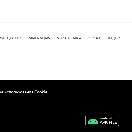
ОБЩЕСТВО
МИГРАЦИЯ
АНАЛИТИКА
СПОРТ
ВИДЕО
И
ка использования Cookie