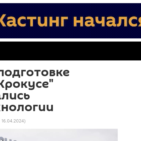
подготовке
"Крокусе"
ались
нологии
2 16.04.2024
)