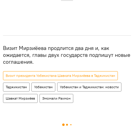
Визит Мирзиёева продлится два дня и, как
ожидается, главы двух государств подпишут новые
соглашения.
Визит президента Узбекистана Шавката Мирзиёева в Таджикистан
Таджикистан
Узбекистан
Узбекистан и Таджикистан: новости
Шавкат Мирзиёев
Эмомали Рахмон