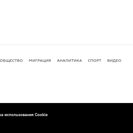
ОБЩЕСТВО
МИГРАЦИЯ
АНАЛИТИКА
СПОРТ
ВИДЕО
И
ка использования Cookie