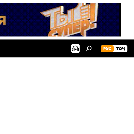
РУС
ТОҶ