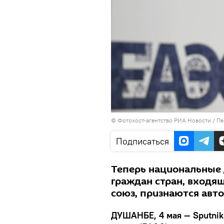
© Фотохост-агентство РИА Новости
/
Пе
Подписаться
Теперь национальные 
граждан стран, входя
союз, признаются авт
ДУШАНБЕ, 4 мая — Sputnik