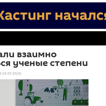
али взаимно
ся ученые степени
26 04.05.2024
)