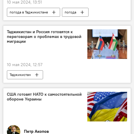
10 мая 2024, 13:51
погода в Таджикистане
погода
Таджикистан
Таджикистан и Россия готовятся к
переговорам о проблемах в трудовой
миграции
10 мая 2024, 12:57
Таджикистан
Новости мигрантов из Центральной Азии в России
Россия
Миграция
Политика
США готовят НАТО к самостоятельной
обороне Украины
сотрудничество
Общество
Петр Акопов