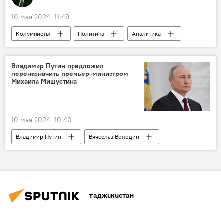
10 мая 2024, 11:49
Колумнисты
Политика
Аналитика
агрессия Запада
Россия
США
Армия и вооружение
НАТО
Владимир Путин предложил
переназначить премьер-министром
Украина
Михаила Мишустина
10 мая 2024, 10:40
Владимир Путин
Вячеслав Володин
Михаил Мишустин
Политика
Россия
Таджикистан