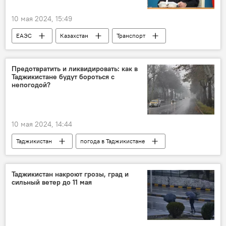
10 мая 2024, 15:49
ЕАЭС
Казахстан
Транспорт
Центральная Азия
перевозки
Предотвратить и ликвидировать: как в
Таджикистане будут бороться с
непогодой?
10 мая 2024, 14:44
Таджикистан
погода в Таджикистане
Эмомали Рахмон
погода
Общество
Таджикистан накроют грозы, град и
сильный ветер до 11 мая