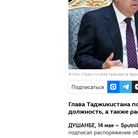
© Foto /
Пресс-служба президента Тадж
Подписаться
Глава Таджикистана по
должность, а также р
ДУШАНБЕ, 14 мая — Sputni
подписал распоряжение об