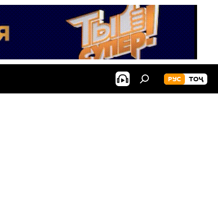
РУС
ТОҶ