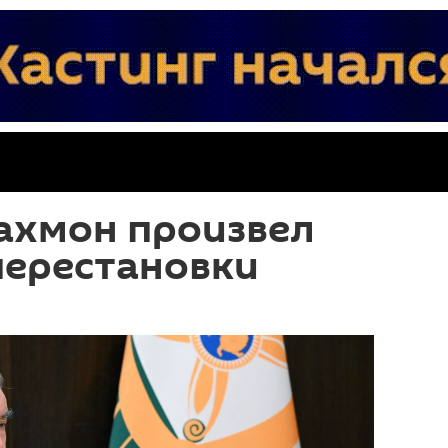
ахмон произвел
перестановки