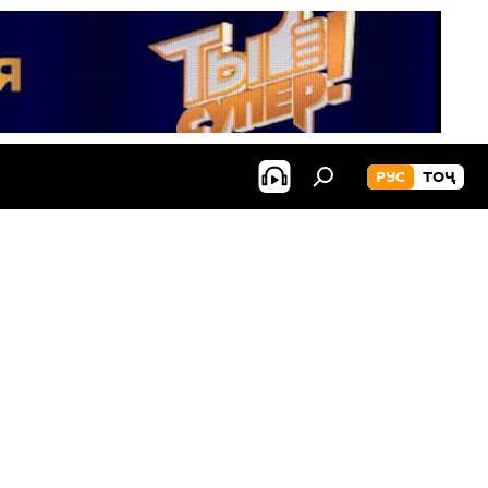
РУС
ТОҶ