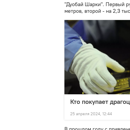
"Дуобай Шарки". Первый р
метров, второй - на 2,3 тыс
Кто покупает драго
25 апреля 2024, 12:44
В прошлом году с привлеч