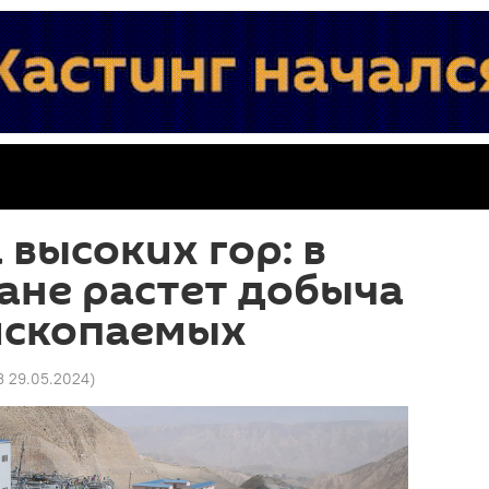
высоких гор: в
ане растет добыча
ископаемых
13 29.05.2024
)