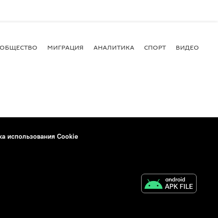
ОБЩЕСТВО
МИГРАЦИЯ
АНАЛИТИКА
СПОРТ
ВИДЕО
И
ка использования Cookie