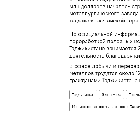
млн долларов началось ст
металлургического завода 
таджикско-китайской гор
По официальной информаци
переработкой полезных ис
Таджикистане занимается 2
деятельность благодаря к
В сфере добычи и перераб
металлов трудятся около 12
гражданами Таджикистана и 
Таджикистан
Экономика
Промы
Министерство промышленности Таджи