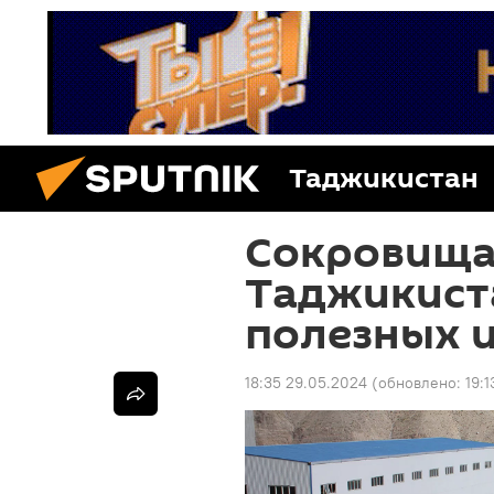
Таджикистан
Сокровища 
Таджикист
полезных 
18:35 29.05.2024
(обновлено:
19: