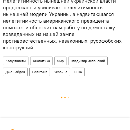
Нелегитимность нынешней украинской власти
продолжает и усиливает нелегитимность
нынешней модели Украины, а надвигающаяся
нелегитимность американского президента
поможет и облегчит нам работу по демонтажу
возведенных на нашей земле
противоестественных, незаконных, русофобских
конструкций.
Колумнисты
Аналитика
Мир
Владимир Зеленский
Джо Байден
Политика
Украина
США