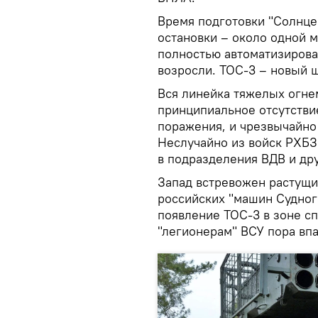
Время подготовки "Солнцеп
остановки – около одной 
полностью автоматизирован
возросли. ТОС-3 – новый 
Вся линейка тяжелых огне
принципиальное отсутстви
поражения, и чрезвычайно 
Неслучайно из войск РХБ
в подразделения ВДВ и дру
Запад встревожен растущи
российских "машин Судного
появление ТОС-3 в зоне с
"легионерам" ВСУ пора впа