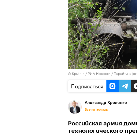
©
Sputnik
/ РИА Новости
/
Перейти в фо
Подписаться
Александр Хроленко
Все материалы
Российская армия дом
технологического пре