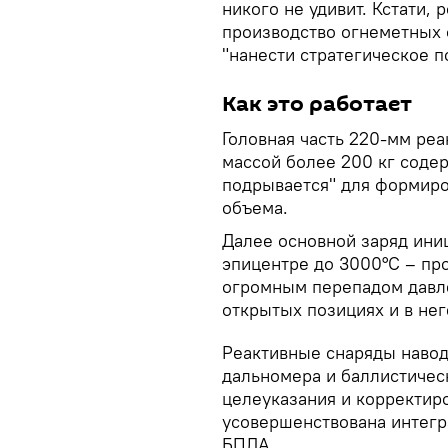
никого не удивит. Кстати, 
производство огнеметных 
"нанести стратегическое п
Как это работает
Головная часть 220-мм ре
массой более 200 кг содер
подрывается" для формиро
объема.
Далее основной заряд ини
эпицентре до 3000°С – пр
огромным перепадом давле
открытых позициях и в не
Реактивные снаряды навод
дальномера и баллистичес
целеуказания и корректир
усовершенствована интег
БПЛА.