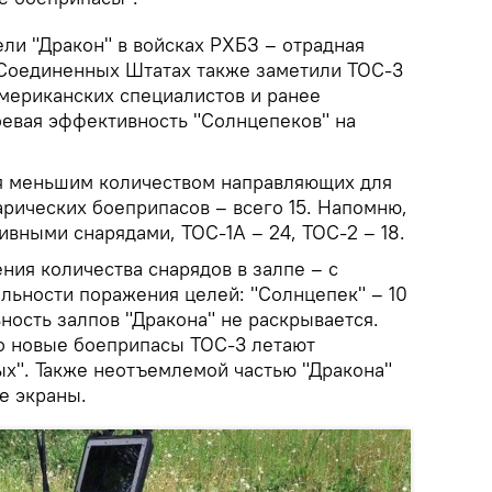
ли "Дракон" в войсках РХБЗ – отрадная
Соединенных Штатах также заметили ТОС-3
американских специалистов и ранее
евая эффективность "Солнцепеков" на
я меньшим количеством направляющих для
арических боеприпасов – всего 15. Напомню,
ивными снарядами, ТОС-1А – 24, ТОС-2 – 18.
ния количества снарядов в залпе – с
альности поражения целей: "Солнцепек" – 10
ьность залпов "Дракона" не раскрывается.
о новые боеприпасы ТОС-3 летают
ых". Также неотъемлемой частью "Дракона"
е экраны.