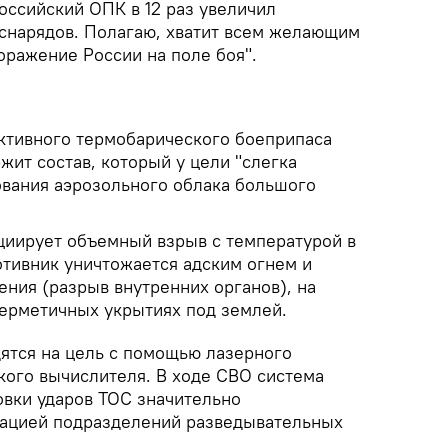
российский ОПК в 12 раз увеличил
снарядов. Полагаю, хватит всем желающим
оражение России на поле боя".
активного термобарического боеприпаса
жит состав, который у цели "слегка
вания аэрозольного облака большого
циирует объемный взрыв с температурой в
отивник уничтожается адским огнем и
ния (разрыв внутренних органов), на
герметичных укрытиях под землей.
ятся на цель с помощью лазерного
кого вычислителя. В ходе СВО система
овки ударов ТОС значительно
рацией подразделений разведывательных