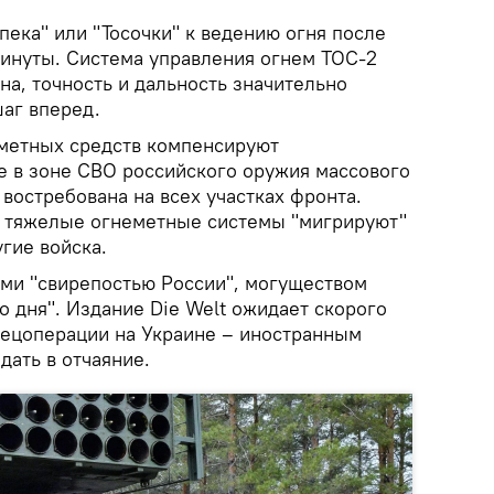
ека" или "Тосочки" к ведению огня после
минуты. Система управления огнем ТОС-2
а, точность и дальность значительно
шаг вперед.
метных средств компенсируют
е в зоне СВО российского оружия массового
востребована на всех участках фронта.
З тяжелые огнеметные системы "мигрируют"
гие войска.
ми "свирепостью России", могуществом
 дня". Издание Die Welt ожидает скорого
пецоперации на Украине – иностранным
дать в отчаяние.