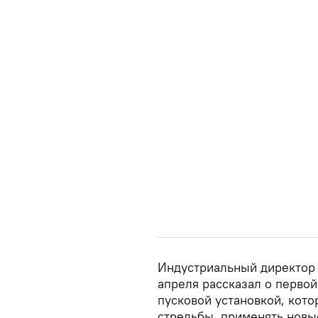
Индустриальный директор 
апреля рассказал о перво
пусковой установкой, кото
стрельбы, применять новы