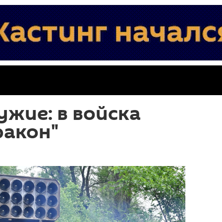
ужие: в войска
ракон"