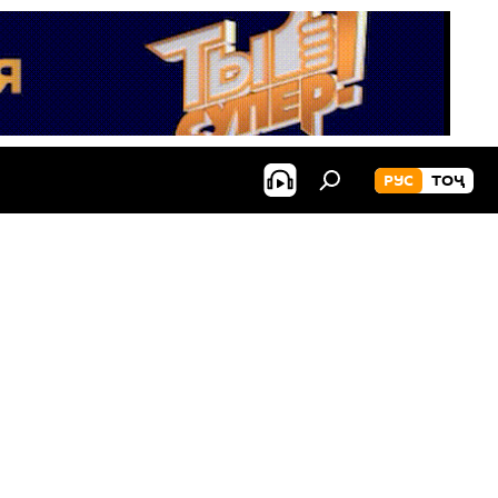
РУС
ТОҶ