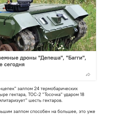
земные дроны "Депеша", "Багги",
е сегодня
лнцепек" залпом 24 термобарических
ре гектара, ТОС-2 "Тосочка" ударом 18
литаризует" шесть гектаров.
ньшим залпом способен на большее, это уже