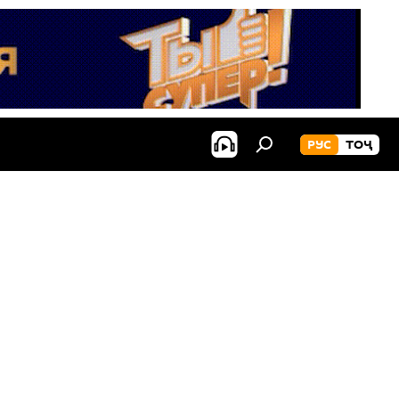
РУС
ТОҶ