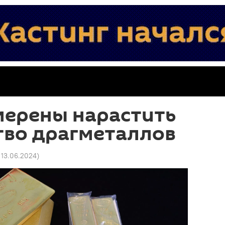
мерены нарастить
тво драгметаллов
1 13.06.2024
)