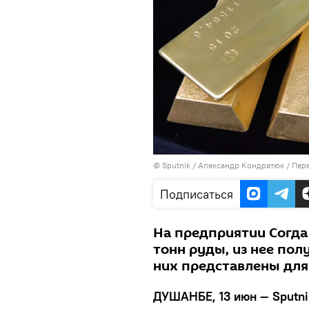
©
Sputnik
/ Александр Кондратюк
/
Пере
Подписаться
На предприятии Согда
тонн руды, из нее пол
них представлены для
ДУШАНБЕ, 13 июн — Sputni