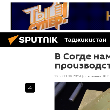
Таджикистан
В Согде на
производс
16:59 13.06.2024
(обновлено:
18:1