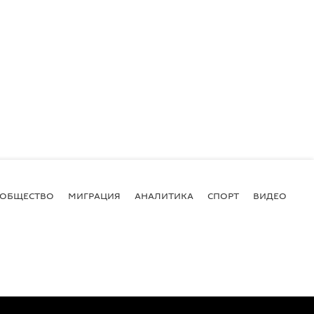
ОБЩЕСТВО
МИГРАЦИЯ
АНАЛИТИКА
СПОРТ
ВИДЕО
И