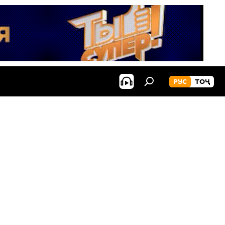
РУС
ТОҶ