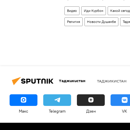
Видео
Иди Курбон
Какой сегод
Религия
Новости Душанбе
Тад
Таджикистан
ТАДЖИКИСТАН
Макс
Telegram
Дзен
VK