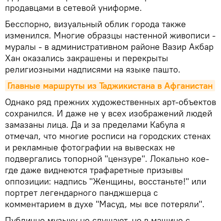
продавцами в сетевой униформе.
Бесспорно, визуальный облик города также
изменился. Многие образцы настенной живописи -
муралы - в административном районе Вазир Акбар
Хан оказались закрашены и перекрыты
религиозными надписями на языке пашто.
Главные маршруты из Таджикистана в Афганистан
Однако ряд прежних художественных арт-объектов
сохранился. И даже не у всех изображений людей
замазаны лица. Да и за пределами Кабула я
отмечал, что многие росписи на городских стенах
и рекламные фотографии на вывесках не
подвергались топорной "цензуре". Локально кое-
где даже виднеются трафаретные призывы
оппозиции: надпись "Женщины, восстаньте!" или
портрет легендарного панджшерца с
комментарием в духе "Масуд, мы все потеряли".
Публично музыку не слушают, но в машине с