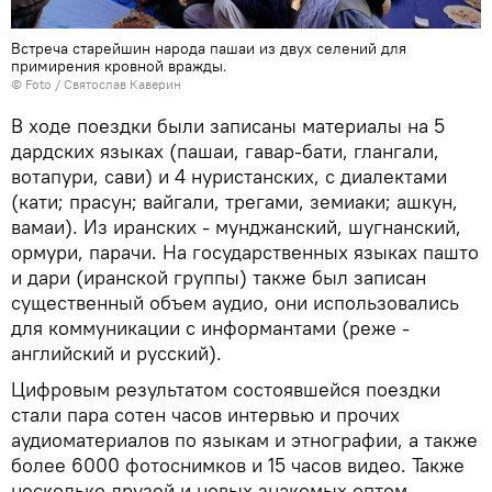
Встреча старейшин народа пашаи из двух селений для
примирения кровной вражды.
© Foto / Святослав Каверин
В ходе поездки были записаны материалы на 5
дардских языках (пашаи, гавар-бати, глангали,
вотапури, сави) и 4 нуристанских, с диалектами
(кати; прасун; вайгали, трегами, земиаки; ашкун,
вамаи). Из иранских - мунджанский, шугнанский,
ормури, парачи. На государственных языках пашто
и дари (иранской группы) также был записан
существенный объем аудио, они использовались
для коммуникации с информантами (реже -
английский и русский).
Цифровым результатом состоявшейся поездки
стали пара сотен часов интервью и прочих
аудиоматериалов по языкам и этнографии, а также
более 6000 фотоснимков и 15 часов видео. Также
несколько друзей и новых знакомых оптом