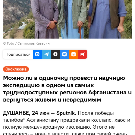
© Foto / Святослав Каверин
Подписаться
Эксклюзив
Можно ли в одиночку провести научную
экспедицию в одном из самых
труднодоступных регионов Афганистана и
вернуться живым и невредимым
ДУШАНБЕ, 24 июн — Sputnik.
После победы
талибов* Афганистану предрекали коллапс, хаос и
полную международную изоляцию. Этого не
случилось – новые власти, даже при своей очень