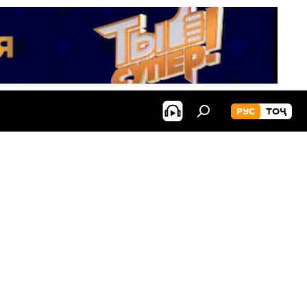
РУС
ТОҶ