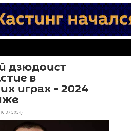
й дзюдоист
стие в
х играх - 2024
иже
4 16.07.2024
)