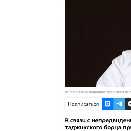
© Foto /
Международная федерация дз
Подписаться
В связи с непредвиде
таджикского борца пр