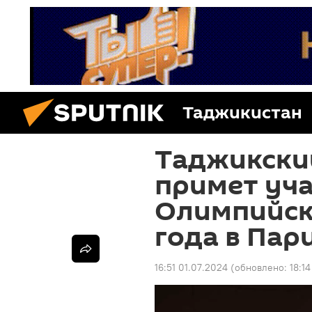
Таджикистан
Таджикски
примет уча
Олимпийски
года в Пар
16:51 01.07.2024
(обновлено:
18:1