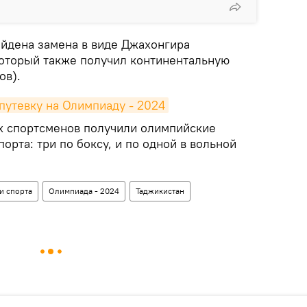
айдена замена в виде Джахонгира
 который также получил континентальную
ов).
путевку на Олимпиаду - 2024
х спортсменов получили олимпийские
орта: три по боксу, и по одной в вольной
и спорта
Олимпиада - 2024
Таджикистан