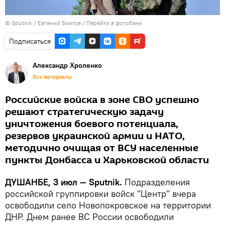
©
Sputnik
/ Евгений Биятов
/
Перейти в фотобанк
Подписаться
Александр Хроленко
Все материалы
Российские войска в зоне СВО успешно
решают стратегическую задачу
уничтожения боевого потенциала,
резервов украинской армии и НАТО,
методично очищая от ВСУ населенные
пункты Донбасса и Харьковской области
ДУШАНБЕ, 3 июл — Sputnik.
Подразделения
российской группировки войск "Центр" вчера
освободили село Новопокровское на территории
ДНР. Днем ранее ВС России освободили