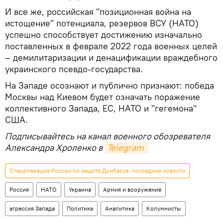
И все же, российская "позиционная война на
истощение" потенциала, резервов ВСУ (НАТО)
успешно способствует достижению изначально
поставленных в феврале 2022 года военных целей
– демилитаризации и денацификации враждебного
украинского псевдо-государства.
На Западе осознают и публично признают: победа
Москвы над Киевом будет означать поражение
коллективного Запада, ЕС, НАТО и "гегемона"
США.
Подписывайтесь на канал военного обозревателя
Александра Хроленко в
Telegram
Спецоперация России по защите Донбасса: последние новости
Россия
НАТО
Украина
Армия и вооружение
агрессия Запада
Политика
Аналитика
Колумнисты