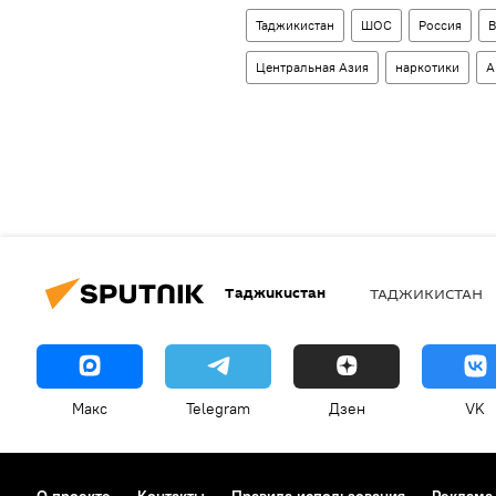
Таджикистан
ШОС
Россия
В
Центральная Азия
наркотики
А
Таджикистан
ТАДЖИКИСТАН
Макс
Telegram
Дзен
VK
О проекте
Контакты
Правила использования
Реклама