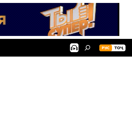
РУС
ТОҶ