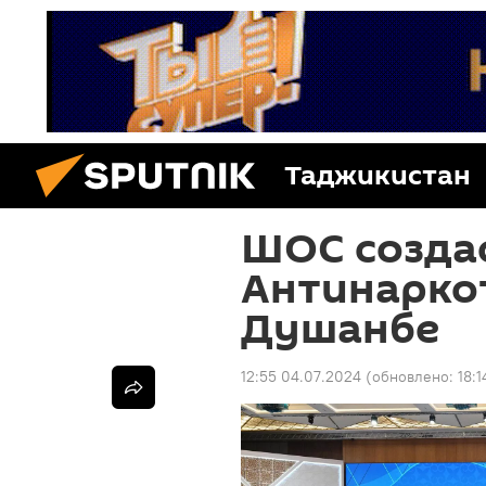
Таджикистан
ШОС созда
Антинаркот
Душанбе
12:55 04.07.2024
(обновлено:
18:1