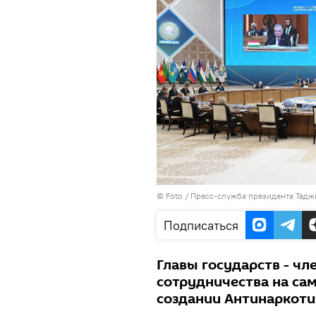
© Foto /
Пресс-служба президента Тадж
Подписаться
Главы государств - ч
сотрудничества на са
создании Антинаркоти