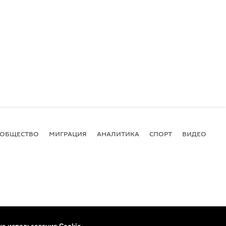
ОБЩЕСТВО
МИГРАЦИЯ
АНАЛИТИКА
СПОРТ
ВИДЕО
И
ка использования Cookie