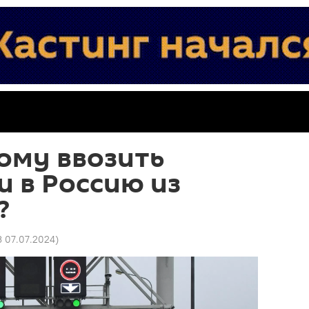
ому ввозить
 в Россию из
?
3 07.07.2024
)