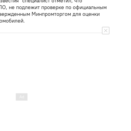
звестия" специалист отметил, что
ПО, не подлежит проверке по официальным
твержденным Минпромторгом для оценки
томобилей.