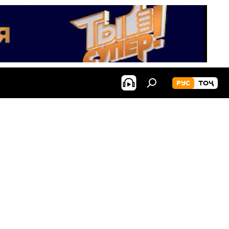
РУС
ТОҶ