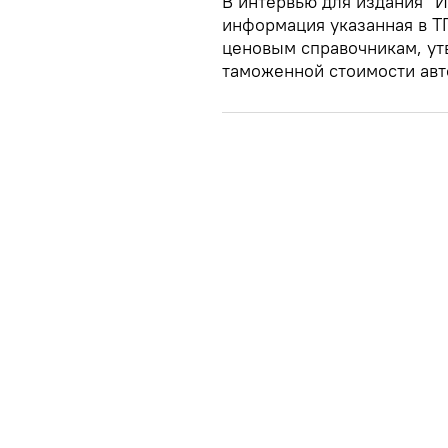
В интервью для издания "И
информация указанная в Т
ценовым справочникам, у
таможенной стоимости ав