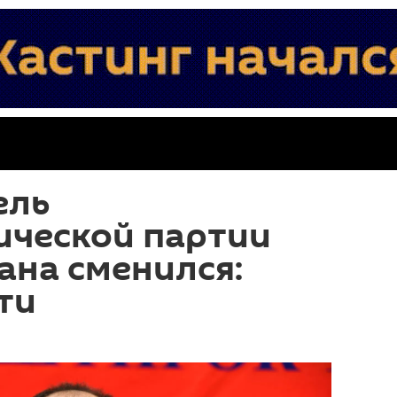
ель
ической партии
ана сменился:
ти