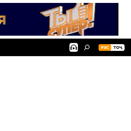
РУС
ТОҶ