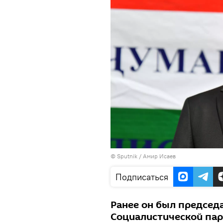
© Sputnik / Амир Исаев
Подписаться
Ранее он был председ
Социалистической парт