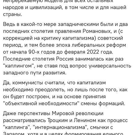
непререкаемую модель для всех остальных
народов и цивилизаций, в том числе и для нашей
страны.
Ведь в какой-то мере западническими были и два
последних столетия правления Романовых, и (с
коррекцией на критику капитализма) советский
период, и тем более эпоха либеральных реформ
от начала 90-х годов до февраля 2022 года.
Последние столетия Россия занималась как раз
"каплингом", не ставя под вопрос универсальность
западного пути развития.
Да, коммунисты считали, что капитализм
необходимо преодолеть, но лишь после того, как
он будет построен, и на основе принятия
"объективной необходимости" смены формаций.
Даже перспективы Мировой революции
рассматривались Троцким и Ленином как процесс
"каплинга", "интернационализма", смычки с
Западом, хотя и в целях формирования единого