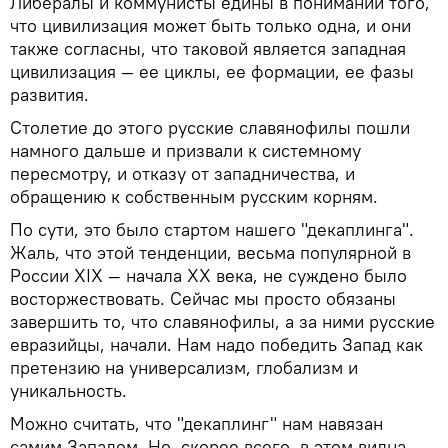
Либералы и коммунисты едины в понимании того,
что цивилизация может быть только одна, и они
также согласны, что таковой является западная
цивилизация — ее циклы, ее формации, ее фазы
развития.
Столетие до этого русские славянофилы пошли
намного дальше и призвали к системному
пересмотру, и отказу от западничества, и
обращению к собственным русским корням.
По сути, это было стартом нашего "декаплинга".
Жаль, что этой тенденции, весьма популярной в
России XIX — начала XX века, не суждено было
восторжествовать. Сейчас мы просто обязаны
завершить то, что славянофилы, а за ними русские
евразийцы, начали. Нам надо победить Запад как
претензию на универсализм, глобализм и
уникальность.
Можно считать, что "декаплинг" нам навязан
самим Западом. Но, скорее всего, в этом видна