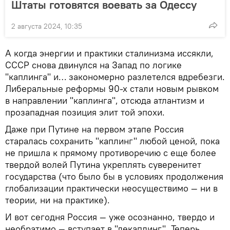
Штаты готовятся воевать за Одессу
2 августа 2024, 10:35
А когда энергии и практики сталинизма иссякли,
СССР снова двинулся на Запад по логике
"каплинга" и… закономерно разлетелся вдребезги.
Либеральные реформы 90-х стали новым рывком
в направлении "каплинга", отсюда атлантизм и
прозападная позиция элит той эпохи.
Даже при Путине на первом этапе Россия
старалась сохранить "каплинг" любой ценой, пока
не пришла к прямому противоречию с еще более
твердой волей Путина укреплять суверенитет
государства (что было бы в условиях продолжения
глобализации практически неосуществимо — ни в
теории, ни на практике).
И вот сегодня Россия — уже осознанно, твердо и
необратимо — вступает в "декаплинг". Теперь