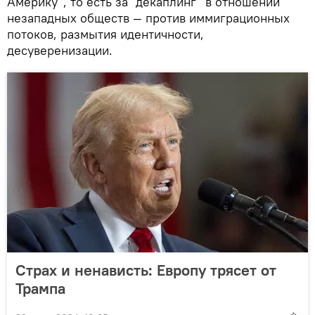
Америку", то есть за "декаплинг" в отношении
незападных обществ — против иммиграционных
потоков, размытия идентичности,
десуверенизации.
Страх и ненависть: Европу трясет от
Трампа