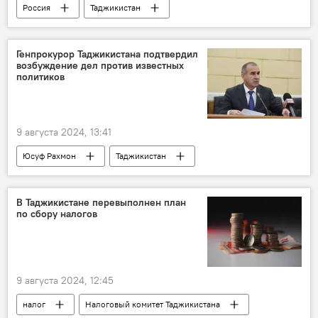
Россия
Таджикистан
Генпрокуратура Таджикистана
теракт
Угроза терактов в России
Генпрокурор Таджикистана подтвердил
возбуждение дел против известных
политиков
9 августа 2024, 13:41
Юсуф Рахмон
Таджикистан
Генпрокуратура Таджикистана
В Таджикистане перевыполнен план
по сбору налогов
9 августа 2024, 12:45
налог
Налоговый комитет Таджикистана