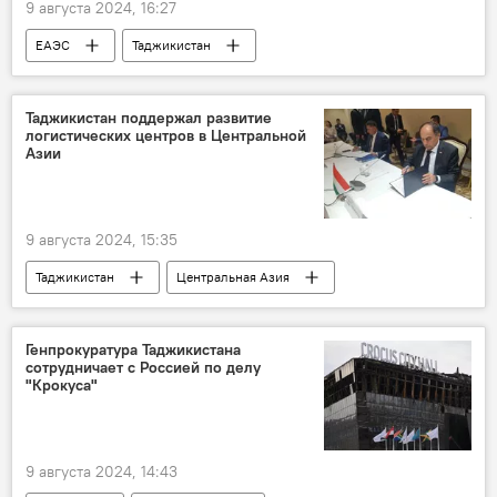
9 августа 2024, 16:27
ЕАЭС
Таджикистан
Таджикистан и ЕАЭС: выгоды и перспективы
Таджикистан поддержал развитие
логистических центров в Центральной
Азии
9 августа 2024, 15:35
Таджикистан
Центральная Азия
Казахстан
Транспорт
Минтранс Таджикистана
Генпрокуратура Таджикистана
сотрудничает с Россией по делу
"Крокуса"
9 августа 2024, 14:43