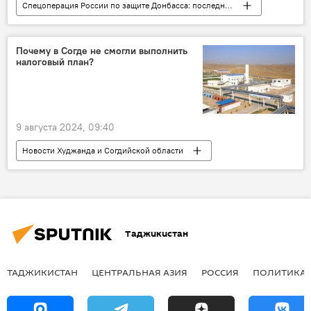
Спецоперация России по защите Донбасса: последние новости
Колумнисты
Аналитика
Украина
Россия
конфликт
Почему в Согде не смогли выполнить
налоговый план?
9 августа 2024, 09:40
Новости Худжанда и Согдийской области
Таджикистан
Экономика
Промышленность
Таджикистан
ТАДЖИКИСТАН
ЦЕНТРАЛЬНАЯ АЗИЯ
РОССИЯ
ПОЛИТИКА