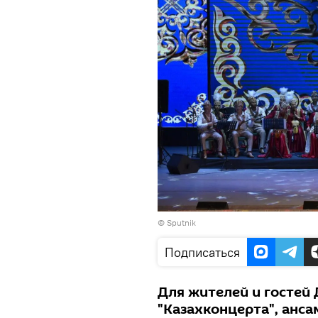
© Sputnik
Подписаться
Для жителей и гостей
"Казахконцерта", анса