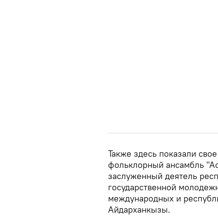
Также здесь показали сво
фольклорный ансамбль "Аст
заслуженный деятель респ
государственной молодежн
международных и республи
Айдарханкызы.