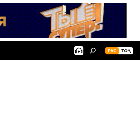
РУС
ТОҶ