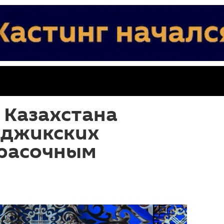
 Казахстана
аджикских
красочным