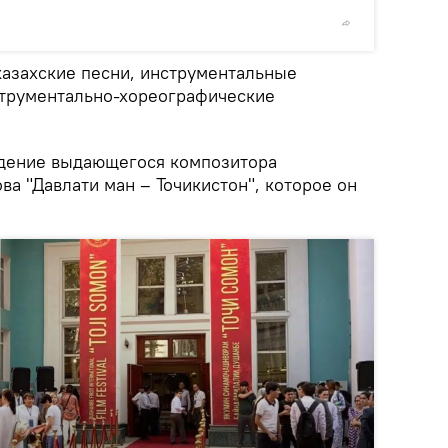
© Sputnik
азахские песни, инструментальные
струментально-хореографические
едение выдающегося композитора
 "Давлати ман – Точикистон", которое он