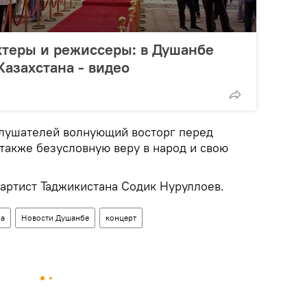
ктеры и режиссеры: в Душанбе
Казахстана - видео
слушателей волнующий восторг перед
 также безусловную веру в народ и свою
артист Таджикистана Содик Нуруллоев.
ра
Новости Душанбе
концерт