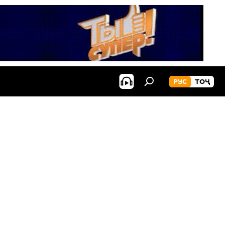
РУС
ТОҶ