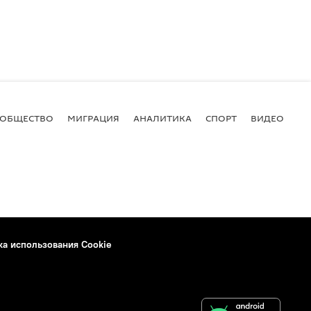
ОБЩЕСТВО
МИГРАЦИЯ
АНАЛИТИКА
СПОРТ
ВИДЕО
И
ка использования Cookie