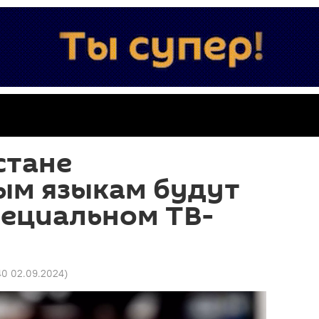
стане
ым языкам будут
пециальном ТВ-
:40 02.09.2024
)