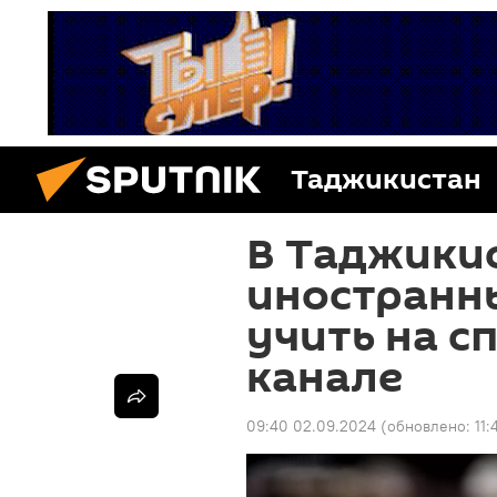
Таджикистан
В Таджики
иностранн
учить на с
канале
09:40 02.09.2024
(обновлено:
11