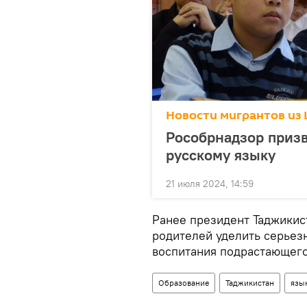
Новости мигрантов из 
Рособрнадзор призв
русскому языку
21 июля 2024, 14:59
Ранее президент Таджикис
родителей уделить серьез
воспитания подрастающего
Образование
Таджикистан
язы