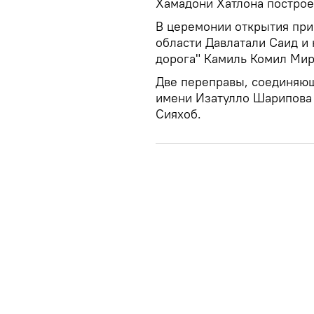
Хамадони Хатлона построе
В церемонии открытия при
области Давлатали Саид и
дорога" Камиль Комил Мир
Две переправы, соединяю
имени Изатулло Шарипова 
Сияхоб.