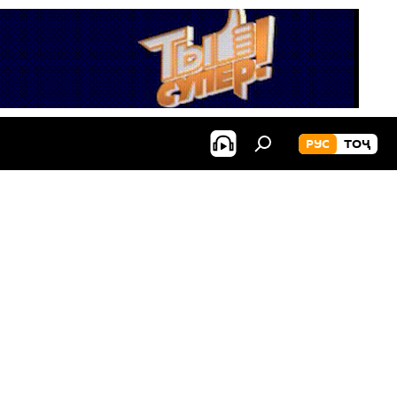
РУС
ТОҶ