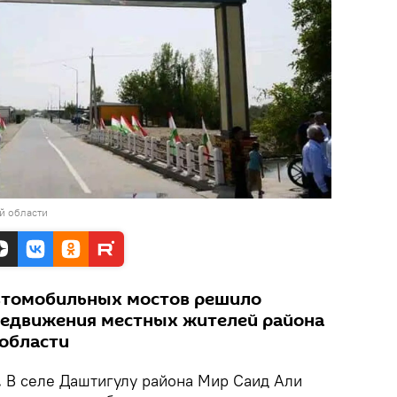
й области
автомобильных мостов решило
едвижения местных жителей района
области
.
В селе Даштигулу района Мир Саид Али