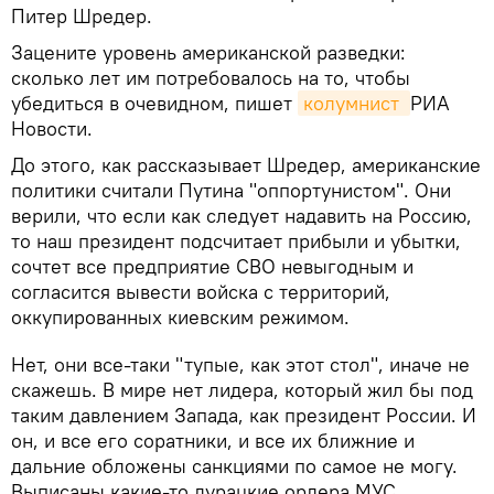
Питер Шредер.
Зацените уровень американской разведки:
сколько лет им потребовалось на то, чтобы
убедиться в очевидном, пишет
колумнист 
РИА
Новости.
До этого, как рассказывает Шредер, американские
политики считали Путина "оппортунистом". Они
верили, что если как следует надавить на Россию,
то наш президент подсчитает прибыли и убытки,
сочтет все предприятие СВО невыгодным и
согласится вывести войска с территорий,
оккупированных киевским режимом.
Нет, они все-таки "тупые, как этот стол", иначе не
скажешь. В мире нет лидера, который жил бы под
таким давлением Запада, как президент России. И
он, и все его соратники, и все их ближние и
дальние обложены санкциями по самое не могу.
Выписаны какие-то дурацкие ордера МУС.