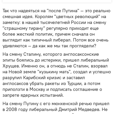
Так что надеяться на "после Путина" — это реально
смешная идея. Королям "цветных революций" на
заметку: в нашей тысячелетней России на смену
"страшному тирану" регулярно приходит еще
более жесткий политик, причем сначала он
выглядит как типичный либерал. Потом все очень
удивляются — да как же мы так проглядели?
На смену Сталину, которого англосаксонские
элиты боялись до истерики, пришел либеральный
Хрущев. Именно он, а отнюдь не Сталин, взорвал
на Новой земле "кузькину мать", создал и успешно
разрулил Карибский кризис и заставил
англосаксов убрать ракеты из Турции, а потом
приползти в Москву и подписать соглашение о
запрете ядерных испытаний.
На смену Путину с его мюнхенской речью пришел
в 2008 году либеральный Дмитрий Медведев. Не