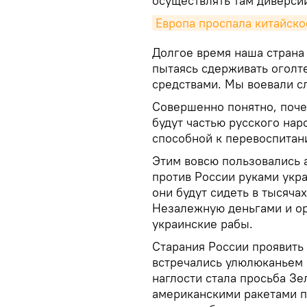
осуществлять там диверс
Европа проспала китайск
Долгое время наша страна
пытаясь сдерживать оголт
средствами. Мы воевали с
Совершенно понятно, почем
будут частью русского нар
способной к перевоспитан
Этим вовсю пользовались
против России руками укр
они будут сидеть в тысяча
Незалежную деньгами и ор
украинские рабы.
Старания России проявить
встречались улюлюканьем
наглости стала просьба З
американскими ракетами п