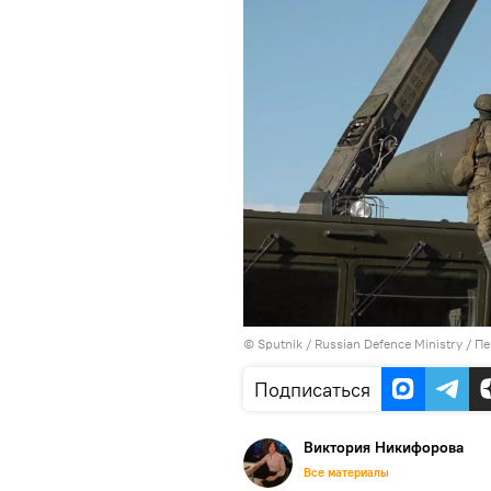
©
Sputnik
/ Russian Defence Ministry
/
Пе
Подписаться
Виктория Никифорова
Все материалы