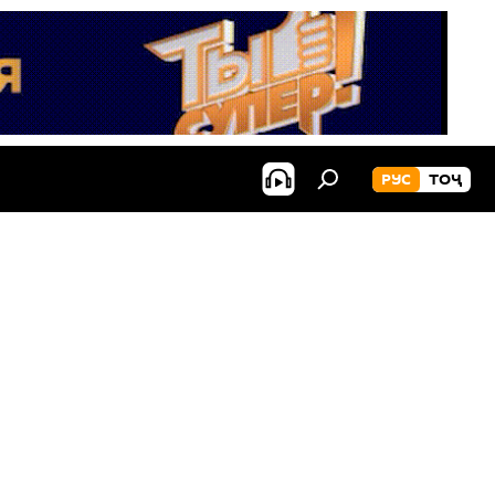
РУС
ТОҶ