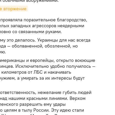
ии обычными вооружениями.
ое вторжение
 проявляла поразительное благородство,
елых западных агрессоров неядерными
ловно со связанными руками.
у это делалось. Украинцы для нас всегда
ода — оболваненной, обозленной, но
ию.
 американцы и европейцы, открыто воюющие
аинцев. Исключительно удобно получилось —
х километров от ЛБС и накачивать
ужием, а умирать за их интересы будут
 ответственность, нежелание губить людей
 над нашими красными линиями. Верхом
еленского разрешить ему удары
о целям в тылу России. Эту идею стали