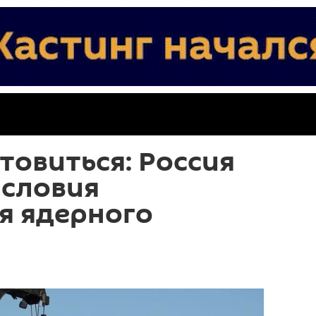
товиться: Россия
условия
я ядерного