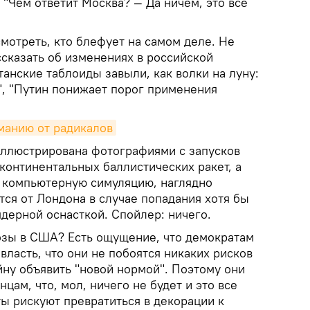
 "Чем ответит Москва? — Да ничем, это все
мотреть, кто блефует на самом деле. Не
ссказать об изменениях в российской
танские таблоиды завыли, как волки на луну:
", "Путин понижает порог применения
манию от радикалов
 иллюстрирована фотографиями с запусков
континентальных баллистических ракет, а
 компьютерную симуляцию, наглядно
ся от Лондона в случае попадания хотя бы
ядерной оснасткой. Спойлер: ничего.
зы в США? Есть ощущение, что демократам
власть, что они не побоятся никаких рисков
йну объявить "новой нормой". Поэтому они
цам, что, мол, ничего не будет и это все
ы рискуют превратиться в декорации к