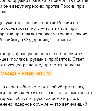
дерное оружие возможно применять против
и они ведут агрессию против России при
тва.
документа агрессию против России со
 государства, но с участием или при
рства предлагается рассматривать как их
Российскую Федерацию," — отметил
итанцев, французов больше не получится
нцев, поляков, румын и прибалтов. Ответ,
етствующее решение, прилетит по всем.
гледара – новый удар по 
сь в свои любимые мечты об уберменшах,
ки, попивая мохито за тысячи километров от
торые гибнут от русских бомб и ракет.
менено, ядерное оружие — это величайший