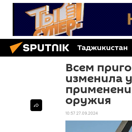
Таджикистан
Всем приго
изменила 
применени
оружия
10:57 27.09.2024