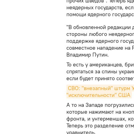
прочих шведов". Теперь я
неядерных государств, есл
помощи ядерного государс
"В обновленной редакции 
стороны любого неядерного
поддержке ядерного госуда
совместное нападение на 
Владимир Путин.
То есть у американцев, бр
спрятаться за спины украи
если будет принято соотв
СВО: "внезапный" штурм У
"исключительности" США
А то на Западе погрузили
которые нажимают на кноп
фронта, и унтерменшах, ко
Теперь это разделение от
уравнитель.