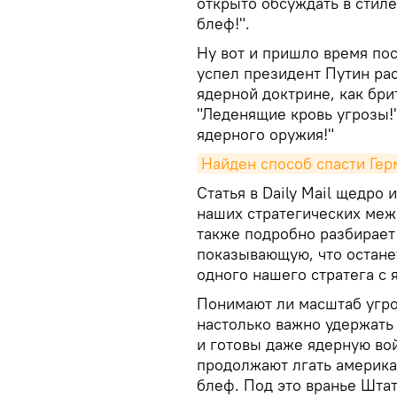
открыто обсуждать в стиле
блеф!".
Ну вот и пришло время пос
успел президент Путин ра
ядерной доктрине, как бри
"Леденящие кровь угрозы!
ядерного оружия!"
Найден способ спасти Гер
Статья в Daily Mail щедро
наших стратегических меж
также подробно разбирает
показывающую, что останет
одного нашего стратега с 
Понимают ли масштаб угро
настолько важно удержать 
и готовы даже ядерную во
продолжают лгать американ
блеф. Под это вранье Штат